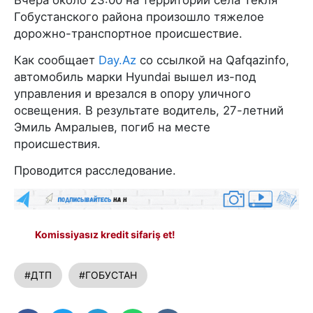
Вчера около 23:00 на территории села Текля
Гобустанского района произошло тяжелое
дорожно-транспортное происшествие.
Как сообщает
Day.Az
со ссылкой на Qafqazinfo,
автомобиль марки Hyundai вышел из-под
управления и врезался в опору уличного
освещения. В результате водитель, 27-летний
Эмиль Амралыев, погиб на месте
происшествия.
Проводится расследование.
Komissiyasız kredit sifariş et!
#ДТП
#ГОБУСТАН