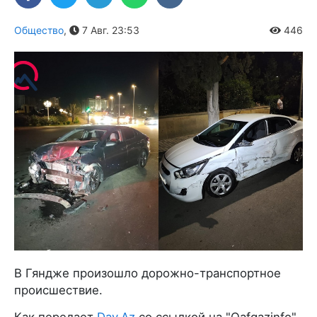
Общество
,
7 Авг. 23:53
446
В Гяндже произошло дорожно-транспортное
происшествие.
Как передает
Day.Az
со ссылкой на "Qafqazinfo",