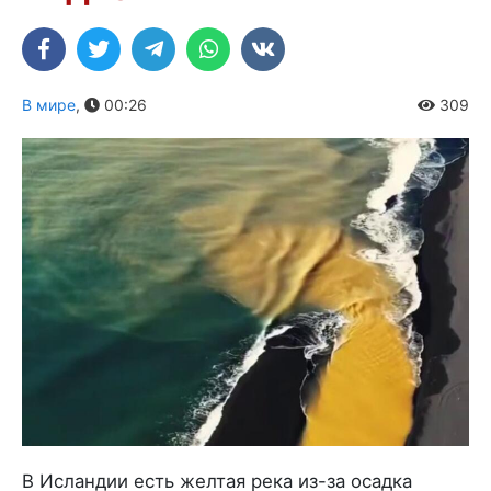
В мире
,
00:26
309
В Исландии есть желтая река из-за осадка