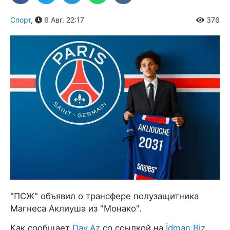
Спорт
,
6 Авг. 22:17
376
"ПСЖ" объявил о трансфере полузащитника
Магнеса Аклиуша из "Монако".
Как сообщает
Day.Az
со ссылкой на
İdman.Biz
,