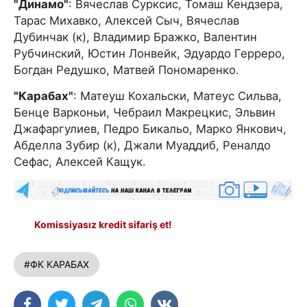
"Динамо"
: Вячеслав Сурксис, Томаш Кендзера,
Тарас Михавко, Алексей Сыч, Вячеслав
Дубинчак (к), Владимир Бражко, Валентин
Рубчинский, Юстин Лонвейк, Эдуардо Герреро,
Богдан Редушко, Матвей Пономаренко.
"Карабах"
: Матеуш Кохальски, Матеус Сильва,
Бенце Варконьи, Чебраил Макрецкис, Эльвин
Джафаргулиев, Педро Бикальо, Марко Янкович,
Абделла Зубир (к), Джали Муаддиб, Реналдо
Сефас, Алексей Кащук.
Komissiyasız kredit sifariş et!
#ФК КАРАБАХ