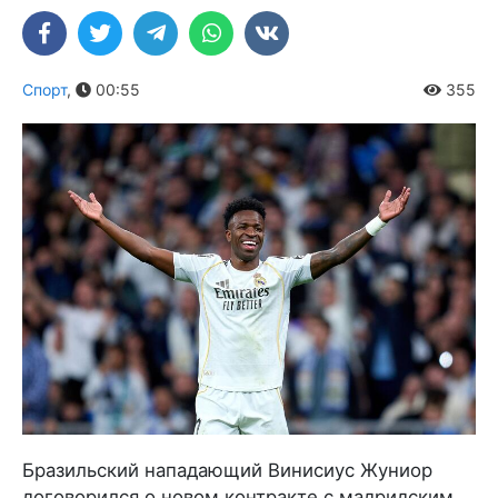
Спорт
,
00:55
355
Бразильский нападающий Винисиус Жуниор
договорился о новом контракте с мадридским