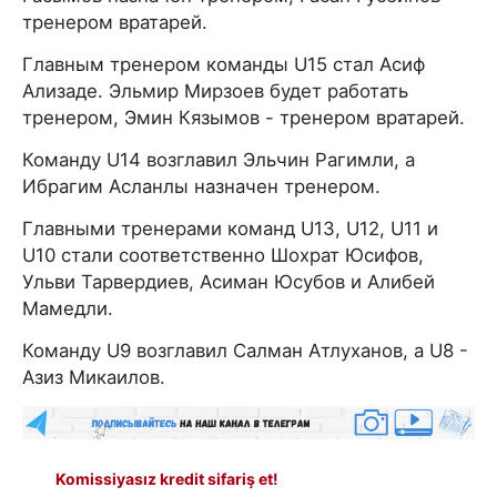
тренером вратарей.
Главным тренером команды U15 стал Асиф
Ализаде. Эльмир Мирзоев будет работать
тренером, Эмин Кязымов - тренером вратарей.
Команду U14 возглавил Эльчин Рагимли, а
Ибрагим Асланлы назначен тренером.
Главными тренерами команд U13, U12, U11 и
U10 стали соответственно Шохрат Юсифов,
Ульви Тарвердиев, Асиман Юсубов и Алибей
Мамедли.
Команду U9 возглавил Салман Атлуханов, а U8 -
Азиз Микаилов.
Komissiyasız kredit sifariş et!