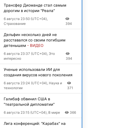
Трансфер Диоманде стал самым
дорогим в истории "Реала"
6 августа 23:50 (UTC+04),
Страхование
394
Дельфин несколько дней не
расставался со своим погибшим
детенышем
- ВИДЕО
6 августа 23:37 (UTC+04), Это
интересно
394
Ученые использовали ИИ для
создания вирусов нового поколения
6 августа 23:24 (UTC+04), Наука и
технологии
371
Галибаф обвинил США в
"театральной дипломатии"
6 августа 23:15 (UTC+04), В мире
366
Лига конференций: "Карабах" на