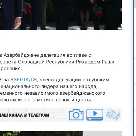
в Азербайджане делегация во главе с
 совета Словацкой Республики Рихардом Раши
оронения.
й на
АЗЕРТАДЖ
, члены делегации с глубоким
енационального лидера нашего народа,
ременного независимого азербайджанского
озложили к его могиле венок и цветы.