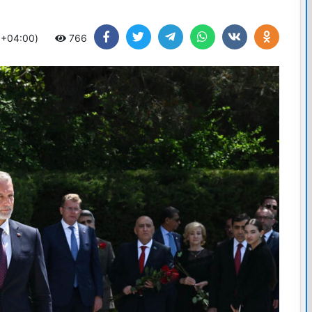
 +04:00)
766