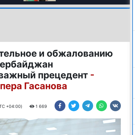
тельное и обжалованию
зербайджан
 важный прецедент
-
пера Гасанова
UTC +04:00)
1 669