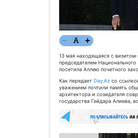
13 мая находящаяся с визитом 
председателем Национального
посетила Аллею почетного зах
Как передает
Day.Az
со ссылко
уважением почтили память общ
архитектора и созидателя сов
государства Гейдара Алиева, в