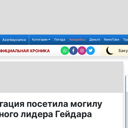
Azərbaycanca
Категории
Погода
Авиарейсы
Деньги
NewsTube
Ту
Баку
ФИЦИАЛЬНАЯ ХРОНИКА
+26℃
гация посетила могилу
ого лидера Гейдара