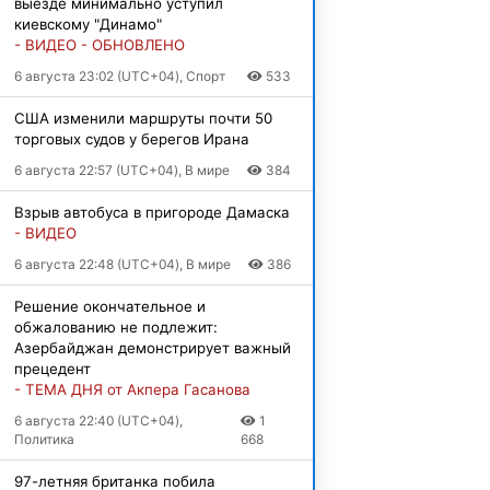
выезде минимально уступил
киевскому "Динамо"
- ВИДЕО - ОБНОВЛЕНО
6 августа 23:02 (UTC+04), Спорт
533
США изменили маршруты почти 50
торговых судов у берегов Ирана
6 августа 22:57 (UTC+04), В мире
384
Взрыв автобуса в пригороде Дамаска
- ВИДЕО
6 августа 22:48 (UTC+04), В мире
386
Решение окончательное и
обжалованию не подлежит:
Азербайджан демонстрирует важный
прецедент
- ТЕМА ДНЯ от Акпера Гасанова
6 августа 22:40 (UTC+04),
1
Политика
668
97-летняя британка побила