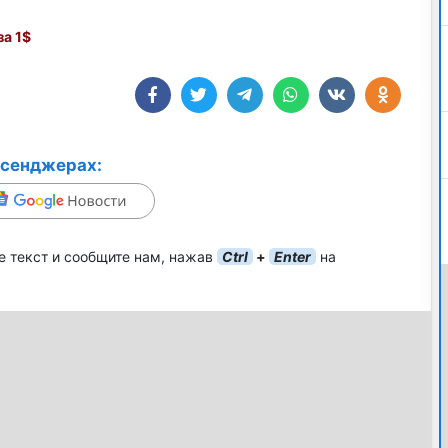
а 1$
ссенджерах:
е текст и сообщите нам, нажав
Ctrl
+
Enter
на