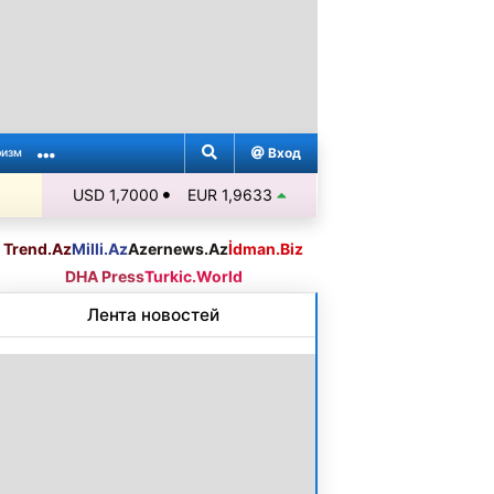
Вход
ризм
USD 1,7000
EUR 1,9633
Trend.Az
Milli.Az
Azernews.Az
İdman.Biz
DHA Press
Turkic.World
Лента новостей