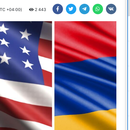
UTC +04:00)
2 443