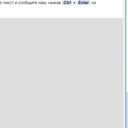
е текст и сообщите нам, нажав
Ctrl
+
Enter
на