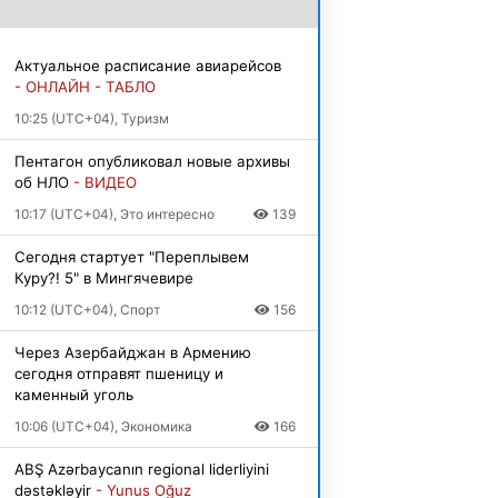
Актуальное расписание авиарейсов
- ОНЛАЙН - ТАБЛО
10:25 (UTC+04), Туризм
Пентагон опубликовал новые архивы
об НЛО
- ВИДЕО
10:17 (UTC+04), Это интересно
139
Сегодня стартует "Переплывем
Куру?! 5" в Мингячевире
10:12 (UTC+04), Спорт
156
Через Азербайджан в Армению
сегодня отправят пшеницу и
каменный уголь
10:06 (UTC+04), Экономика
166
ABŞ Azərbaycanın regional liderliyini
dəstəkləyir
- Yunus Oğuz