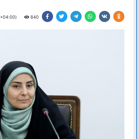
 +04:00)
840