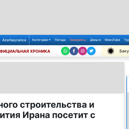
Azərbaycanca
Категории
Погода
Авиарейсы
Деньги
NewsTube
Ту
Баку
ФИЦИАЛЬНАЯ ХРОНИКА
+32℃
ого строительства и
ития Ирана посетит с