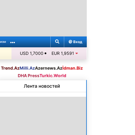
Вход
ризм
USD 1,7000
EUR 1,9591
Trend.Az
Milli.Az
Azernews.Az
İdman.Biz
DHA Press
Turkic.World
Лента новостей