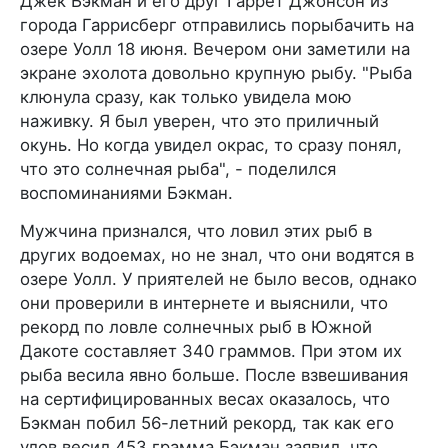
Джек Бэкман и его друг Гаррет Джонсон из
города Гаррисберг отправились порыбачить на
озере Уолл 18 июня. Вечером они заметили на
экране эхолота довольно крупную рыбу. "Рыба
клюнула сразу, как только увидела мою
наживку. Я был уверен, что это приличный
окунь. Но когда увидел окрас, то сразу понял,
что это солнечная рыба", - поделился
воспоминаниями Бэкман.
Мужчина признался, что ловил этих рыб в
других водоемах, но не знал, что они водятся в
озере Уолл. У приятелей не было весов, однако
они проверили в интернете и выяснили, что
рекорд по ловле солнечных рыб в Южной
Дакоте составляет 340 граммов. При этом их
рыба весила явно больше. После взвешивания
на сертифицированных весах оказалось, что
Бэкман побил 56-летний рекорд, так как его
улов весил 453 грамма.Бэкман заявил, что