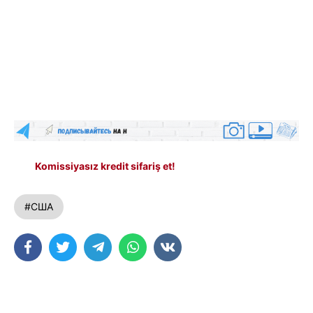
Komissiyasız kredit sifariş et!
#США