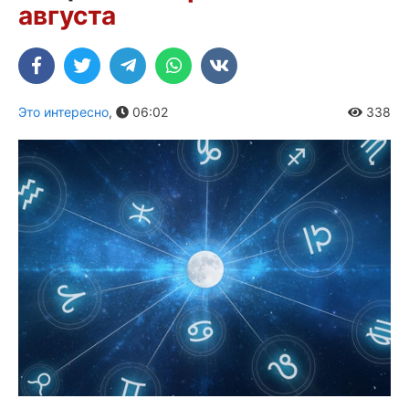
августа
Это интересно
,
06:02
338