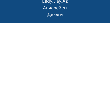
Lady.Day.Az
Авиарейсы
Деньги
О нас
Контакты
Правила использования материалов
Политика конфиденциальности
Написать в редакцию
Размещение рекламы
RSS
Наш Азербайджан: Вместе мы сила
Мой Баку