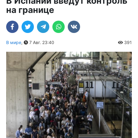
В Испании введут контроль
на границе
В мире
,
7 Авг. 23:40
391