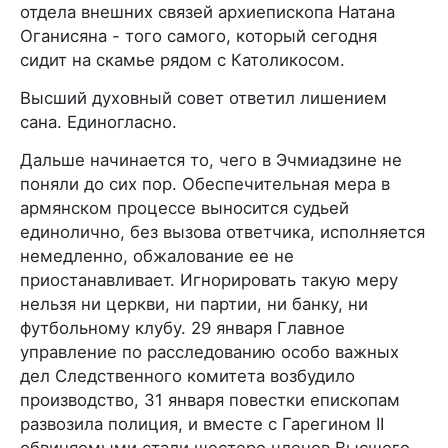
отдела внешних связей архиепископа Натана
Оганисяна - того самого, который сегодня
сидит на скамье рядом с Католикосом.
Высший духовный совет ответил лишением
сана. Единогласно.
Дальше начинается то, чего в Эчмиадзине не
поняли до сих пор. Обеспечительная мера в
армянском процессе выносится судьей
единолично, без вызова ответчика, исполняется
немедленно, обжалование ее не
приостанавливает. Игнорировать такую меру
нельзя ни церкви, ни партии, ни банку, ни
футбольному клубу. 29 января Главное
управление по расследованию особо важных
дел Следственного комитета возбудило
производство, 31 января повестки епископам
развозила полиция, и вместе с Гарегином II
обвиняемыми стали шестеро членов Высшего