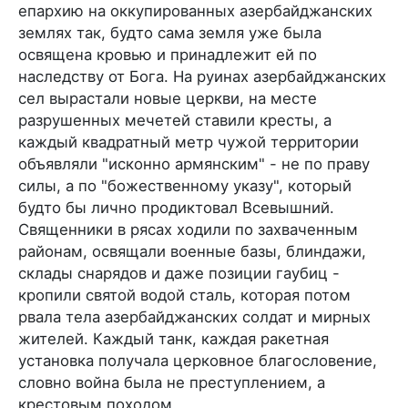
епархию на оккупированных азербайджанских
землях так, будто сама земля уже была
освящена кровью и принадлежит ей по
наследству от Бога. На руинах азербайджанских
сел вырастали новые церкви, на месте
разрушенных мечетей ставили кресты, а
каждый квадратный метр чужой территории
объявляли "исконно армянским" - не по праву
силы, а по "божественному указу", который
будто бы лично продиктовал Всевышний.
Священники в рясах ходили по захваченным
районам, освящали военные базы, блиндажи,
склады снарядов и даже позиции гаубиц -
кропили святой водой сталь, которая потом
рвала тела азербайджанских солдат и мирных
жителей. Каждый танк, каждая ракетная
установка получала церковное благословение,
словно война была не преступлением, а
крестовым походом.