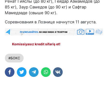
Ренат Гияслы (до 80 кг), Гейдар Азмамедов (до
85 кг), Заур Самедов (до 90 кг) и Сафтар
Мамедзаде (свыше 90 кг).
Соревнования в Лознице начнутся 11 августа.
Komissiyasız kredit sifariş et!
#БОКС