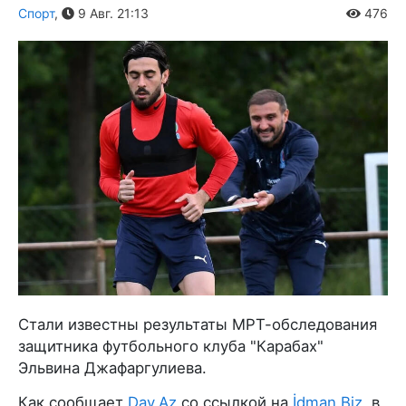
Спорт
,
9 Авг. 21:13
476
Стали известны результаты МРТ-обследования
защитника футбольного клуба "Карабах"
Эльвина Джафаргулиева.
Как сообщает
Day.Az
со ссылкой на
İdman.Biz
, в