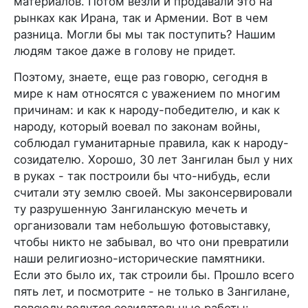
материалов. Потом везли и продавали это на
рынках как Ирана, так и Армении. Вот в чем
разница. Могли бы мы так поступить? Нашим
людям такое даже в голову не придет.
Поэтому, знаете, еще раз говорю, сегодня в
мире к нам относятся с уважением по многим
причинам: и как к народу-победителю, и как к
народу, который воевал по законам войны,
соблюдал гуманитарные правила, как к народу-
созидателю. Хорошо, 30 лет Зангилан был у них
в руках - так построили бы что-нибудь, если
считали эту землю своей. Мы законсервировали
ту разрушенную Зангиланскую мечеть и
организовали там небольшую фотовыставку,
чтобы никто не забывал, во что они превратили
наши религиозно-исторические памятники.
Если это было их, так строили бы. Прошло всего
пять лет, и посмотрите - не только в Зангилане,
повсюду ведутся созидательные работы: