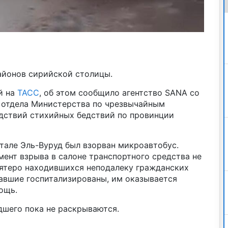
айонов сирийской столицы.
й на
ТАСС
, об этом сообщило агентство SANA со
о отдела Министерства по чрезвычайным
дствий стихийных бедствий по провинции
ртале Эль-Вуруд был взорван микроавтобус.
ент взрыва в салоне транспортного средства не
пятеро находившихся неподалеку гражданских
авшие госпитализированы, им оказывается
ощь.
дшего пока не раскрываются.