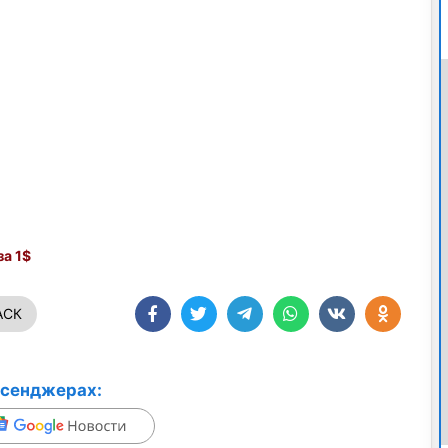
а 1$
АСК
ссенджерах: