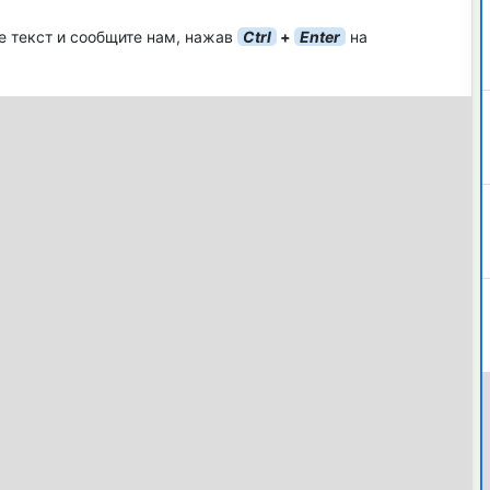
е текст и сообщите нам, нажав
Ctrl
+
Enter
на