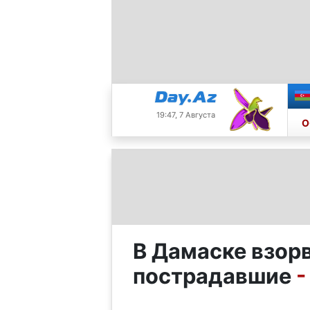
19:47, 7 Августа
О
В Дамаске взорв
пострадавшие
-