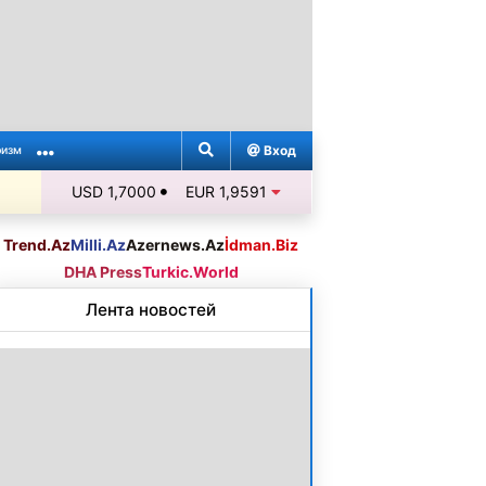
Вход
ризм
USD 1,7000
EUR 1,9591
Trend.Az
Milli.Az
Azernews.Az
İdman.Biz
DHA Press
Turkic.World
Лента новостей