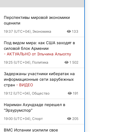
Перспективы мировой экономики
оценили
19:37 (UTC+04), Экономика
133
Под видом мира: как США заходят в
силовой блок Армении
- АКТУАЛЬНО от Эльчина Алыоглу
19:25 (UTC+04), Политика
1 502
Задержаны участники кибератак на
информационные сети зарубежных
стран
- ВИДЕО
19:12 (UTC+04), Общество
191
Нариман Ахундзаде перешел в
"Эрзурумспор"
19:00 (UTC+04), Спорт
205
ВМС Испании усилили свое