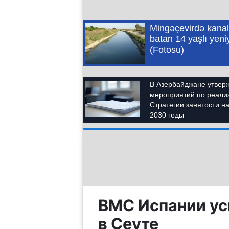
ВМС Испании ус
в Сеуте