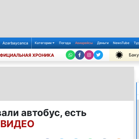
Azərbaycanca
Категории
Погода
Авиарейсы
Деньги
NewsTube
Ту
Баку
ФИЦИАЛЬНАЯ ХРОНИКА
+29℃
али автобус, есть
 ВИДЕО