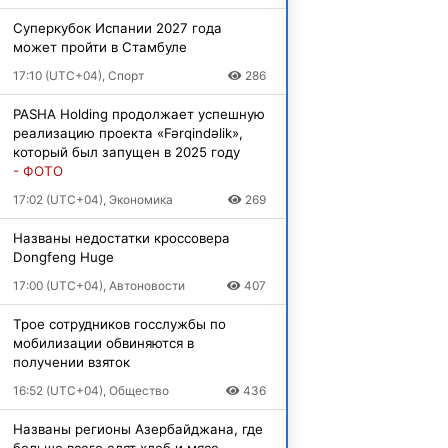
Суперкубок Испании 2027 года
может пройти в Стамбуле
17:10 (UTC+04), Спорт
286
PASHA Holding продолжает успешную
реализацию проекта «Fərqindəlik»,
который был запущен в 2025 году
- ФОТО
17:02 (UTC+04), Экономика
269
Названы недостатки кроссовера
Dongfeng Huge
17:00 (UTC+04), Автоновости
407
Трое сотрудников госслужбы по
мобилизации обвиняются в
получении взяток
16:52 (UTC+04), Общество
436
Названы регионы Азербайджана, где
больше всего едят хлеб и мясо