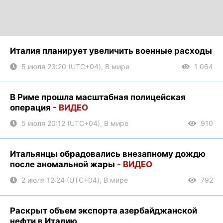
Италия планирует увеличить военные расходы
5 июля 23:20 (UTC+04), В мире
1 064
В Риме прошла масштабная полицейская
операция
- ВИДЕО
5 июля 20:12 (UTC+04), В мире
910
Итальянцы обрадовались внезапному дождю
после аномальной жары
- ВИДЕО
2 июля 12:24 (UTC+04), В мире
792
Раскрыт объем экспорта азербайджанской
нефти в Италию