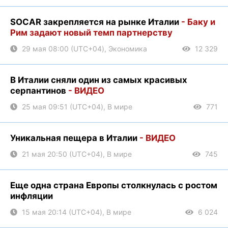
SOCAR закрепляется на рынке Италии
- Баку и
Рим задают новый темп партнерству
29 мая 08:00 (UTC+04), Экономика
12 329
В Италии сняли один из самых красивых
серпантинов
- ВИДЕО
25 мая 09:51 (UTC+04), В мире
771
Уникальная пещера в Италии
- ВИДЕО
21 мая 20:50 (UTC+04), В мире
745
Еще одна страна Европы столкнулась с ростом
инфляции
15 мая 20:14 (UTC+04), В мире
6 024