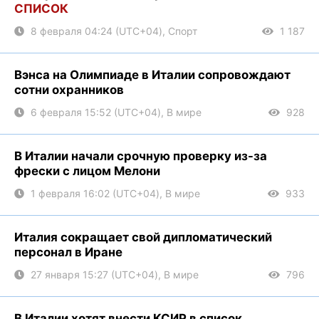
СПИСОК
8 февраля 04:24 (UTC+04), Спорт
1 187
Вэнса на Олимпиаде в Италии сопровождают
сотни охранников
6 февраля 15:52 (UTC+04), В мире
928
В Италии начали срочную проверку из-за
фрески с лицом Мелони
1 февраля 16:02 (UTC+04), В мире
933
Италия сокращает свой дипломатический
персонал в Иране
27 января 15:27 (UTC+04), В мире
796
В Италии хотят внести КСИР в список