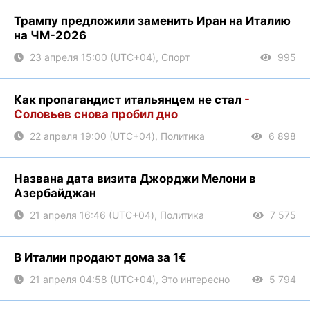
Трампу предложили заменить Иран на Италию
на ЧМ-2026
23 апреля 15:00 (UTC+04), Спорт
995
Как пропагандист итальянцем не стал
-
Соловьев снова пробил дно
22 апреля 19:00 (UTC+04), Политика
6 898
Названа дата визита Джорджи Мелони в
Азербайджан
21 апреля 16:46 (UTC+04), Политика
7 575
В Италии продают дома за 1€
21 апреля 04:58 (UTC+04), Это интересно
5 794