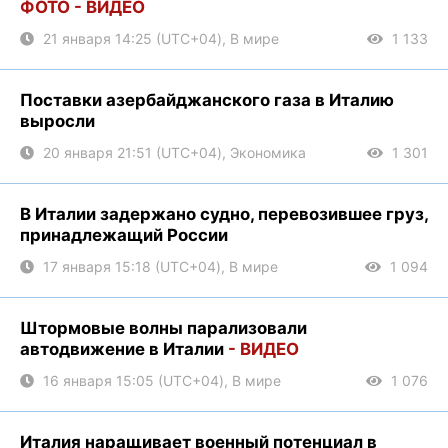
ФОТО - ВИДЕО
21 января 14:25 (UTC+04), В мире
1 133
Поставки азербайджанского газа в Италию
выросли
20 января 21:51 (UTC+04), Экономика
1 301
В Италии задержано судно, перевозившее груз,
принадлежащий России
17 января 15:18 (UTC+04), В мире
1 094
Штормовые волны парализовали
автодвижение в Италии
- ВИДЕО
16 января 15:05 (UTC+04), В мире
1 076
Италия наращивает военный потенциал в