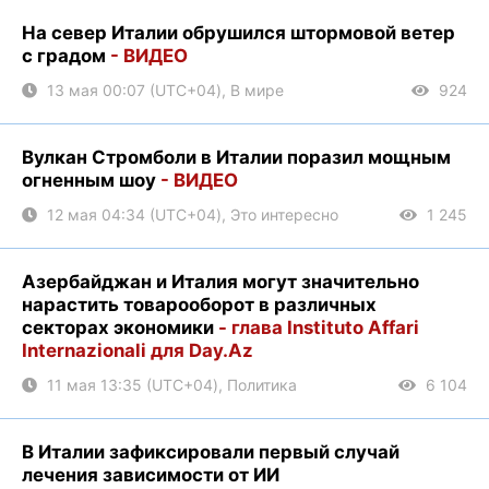
На север Италии обрушился штормовой ветер
с градом
- ВИДЕО
13 мая 00:07 (UTC+04), В мире
924
Вулкан Стромболи в Италии поразил мощным
огненным шоу
- ВИДЕО
12 мая 04:34 (UTC+04), Это интересно
1 245
Азербайджан и Италия могут значительно
нарастить товарооборот в различных
секторах экономики
- глава Instituto Affari
Internazionali для Day.Az
11 мая 13:35 (UTC+04), Политика
6 104
В Италии зафиксировали первый случай
лечения зависимости от ИИ