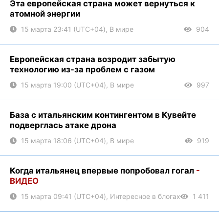
Эта европейская страна может вернуться к
атомной энергии
15 марта 23:41 (UTC+04), В мире
904
Европейская страна возродит забытую
технологию из-за проблем с газом
15 марта 19:00 (UTC+04), В мире
997
База с итальянским контингентом в Кувейте
подверглась атаке дрона
15 марта 18:06 (UTC+04), В мире
919
Когда итальянец впервые попробовал гогал
-
ВИДЕО
15 марта 09:41 (UTC+04), Интересное в блогах
1 411