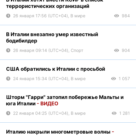
террористических организаций
26 января 17:56 (UTC+04), В мире
984
В Италии внезапно умер известный
бодибилдер
26 января 09:14 (UTC+04), Спорт
904
США обратились к Италии с просьбой
24 января 15:34 (UTC+04), В мире
1 057
Шторм "Гарри" затопил побережье Мальты и
юга Италии
- ВИДЕО
22 января 04:25 (UTC+04), В мире
1 281
Италию накрыли многометровые волны
-