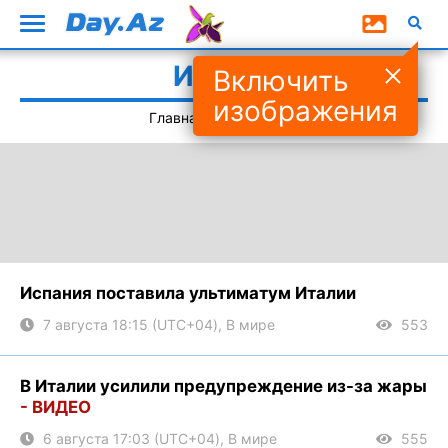
Италия
Включить
изображения
Главная
#Италия
Испания поставила ультиматум Италии
7 августа 18:15 (UTC+04), В мире
553
В Италии усилили предупреждение из-за жары
- ВИДЕО
6 августа 17:03 (UTC+04), В мире
555