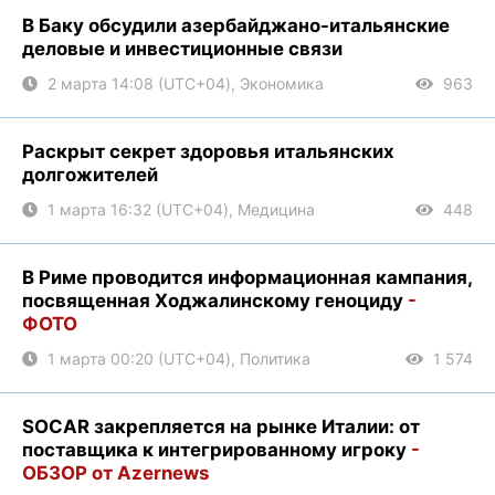
В Баку обсудили азербайджано-итальянские
деловые и инвестиционные связи
2 марта 14:08 (UTC+04), Экономика
963
Раскрыт секрет здоровья итальянских
долгожителей
1 марта 16:32 (UTC+04), Медицина
448
В Риме проводится информационная кампания,
посвященная Ходжалинскому геноциду
-
ФОТО
1 марта 00:20 (UTC+04), Политика
1 574
SOCAR закрепляется на рынке Италии: от
поставщика к интегрированному игроку
-
ОБЗОР от Azernews