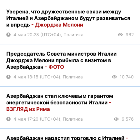
Уверена, что дружественные связи между
Италией и Азербайджаном будут развиваться
и впредь
- Джорджа Мелони
4 мая 20:28 (UTC+04), Политика
962
Председатель Совета министров Италии
Джорджа Мелони прибыла с визитом в
Азербайджан
- ФОТО
4 мая 18:18 (UTC+04), Политика
10 740
Азербайджан стал ключевым гарантом
энергетической безопасности Италии
-
ВЗГЛЯД из Рима
4 мая 17:20 (UTC+04), Политика
6 576
Азербайджан нарастил торговлю с Италией
-