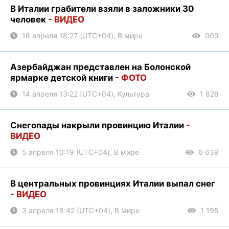
В Италии грабители взяли в заложники 30
человек
- ВИДЕО
16 апреля 18:27 (UTC+04), В мире
909
Азербайджан представлен на Болонской
ярмарке детской книги
- ФОТО
14 апреля 13:22 (UTC+04), Культура
1 828
Снегопады накрыли провинцию Италии
-
ВИДЕО
5 апреля 10:19 (UTC+04), В мире
6 639
В центральных провинциях Италии выпал снег
- ВИДЕО
3 апреля 18:42 (UTC+04), В мире
1 195