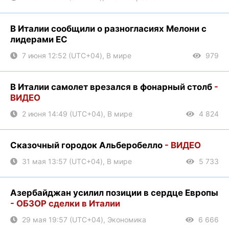
В Италии сообщили о разногласиях Мелони с
лидерами ЕС
7 июня 12:52 (UTC+04), В мире
979
В Италии самолет врезался в фонарный столб
-
ВИДЕО
2 июня 14:49 (UTC+04), В мире
4 824
Сказочный городок Альберобелло
- ВИДЕО
31 мая 13:57 (UTC+04), В мире
5 733
Азербайджан усилил позиции в сердце Европы
- ОБЗОР сделки в Италии
29 мая 19:57 (UTC+04), Экономика
6 666