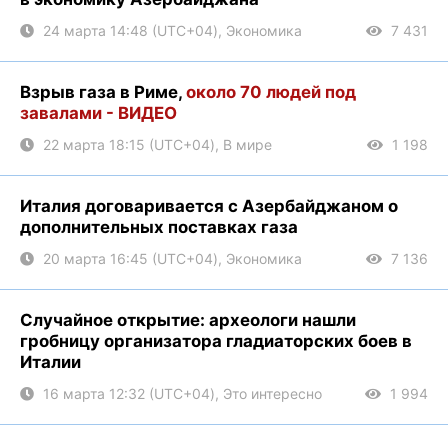
24 марта 14:48 (UTC+04), Экономика
7 431
Взрыв газа в Риме,
около 70 людей под
завалами - ВИДЕО
22 марта 18:15 (UTC+04), В мире
1 198
Италия договаривается с Азербайджаном о
дополнительных поставках газа
20 марта 16:45 (UTC+04), Экономика
7 136
Случайное открытие: археологи нашли
гробницу организатора гладиаторских боев в
Италии
16 марта 12:32 (UTC+04), Это интересно
1 994