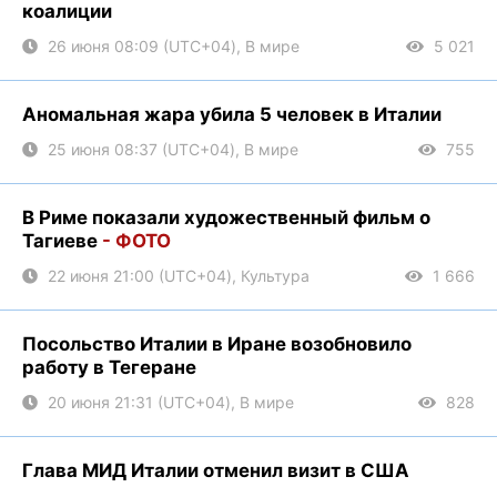
коалиции
26 июня 08:09 (UTC+04), В мире
5 021
Аномальная жара убила 5 человек в Италии
25 июня 08:37 (UTC+04), В мире
755
В Риме показали художественный фильм о
Тагиеве
- ФОТО
22 июня 21:00 (UTC+04), Культура
1 666
Посольство Италии в Иране возобновило
работу в Тегеране
20 июня 21:31 (UTC+04), В мире
828
Глава МИД Италии отменил визит в США