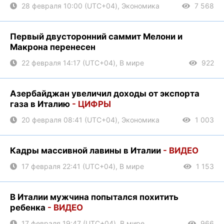
28 февраля 10:00 (UTC+04), Экономика
7 568
Первый двусторонний саммит Мелони и
Макрона перенесен
22 февраля 14:17 (UTC+04), В мире
922
Азербайджан увеличил доходы от экспорта
газа в Италию
- ЦИФРЫ
20 февраля 08:41 (UTC+04), Экономика
1 003
Кадры массивной лавины в Италии
- ВИДЕО
17 февраля 22:41 (UTC+04), В мире
1 153
В Италии мужчина попытался похитить
ребенка
- ВИДЕО
17 февраля 19:47 (UTC+04), В мире
966