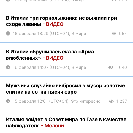
В Италии три горнолыжника не выжили при
сходе лавины
- ВИДЕО
16 февраля 18:29 (UTC+04), В мире
954
В Италии обрушилась скала «Арка
влюбленных»
- ВИДЕО
16 февраля 14:07 (UTC+04), В мире
1 040
Мужчина случайно выбросил в мусор золотые
слитки на сотни тысяч евро
15 февраля 12:01 (UTC+04), Это интересно
1 237
Италия войдет в Совет мира по Газе в качестве
наблюдателя
- Мелони