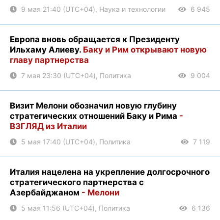
9 мая 21:40 (UTC+04), Наука и технологии
6 945
Европа вновь обращается к Президенту
Ильхаму Алиеву.
Баку и Рим открывают новую
главу партнерства
7 мая 23:30 (UTC+04), Политика
9 004
Визит Мелони обозначил новую глубину
стратегических отношений Баку и Рима
-
ВЗГЛЯД из Италии
5 мая 17:40 (UTC+04), Политика
7 119
Италия нацелена на укрепление долгосрочного
стратегического партнерства с
Азербайджаном
- Мелони
5 мая 11:56 (UTC+04), Политика
6 136