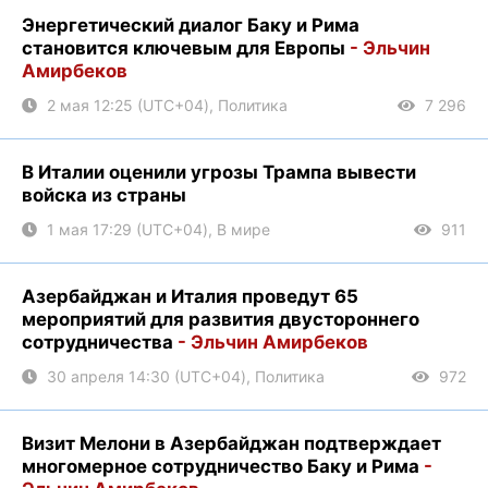
Энергетический диалог Баку и Рима
становится ключевым для Европы
- Эльчин
Амирбеков
2 мая 12:25 (UTC+04), Политика
7 296
В Италии оценили угрозы Трампа вывести
войска из страны
1 мая 17:29 (UTC+04), В мире
911
Азербайджан и Италия проведут 65
мероприятий для развития двустороннего
сотрудничества
- Эльчин Амирбеков
30 апреля 14:30 (UTC+04), Политика
972
Визит Мелони в Азербайджан подтверждает
многомерное сотрудничество Баку и Рима
-