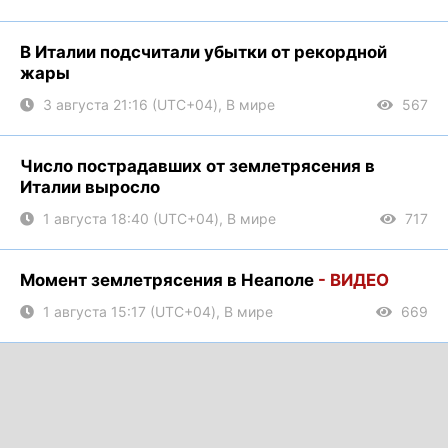
В Италии подсчитали убытки от рекордной
жары
3 августа 21:16 (UTC+04), В мире
567
Число пострадавших от землетрясения в
Италии выросло
1 августа 18:40 (UTC+04), В мире
717
Момент землетрясения в Неаполе
- ВИДЕО
1 августа 15:17 (UTC+04), В мире
669