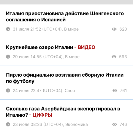
Италия приостановила действие Шенгенского
соглашения с Испанией
31 июля 21:52 (UTC+04), В мире
620
Крупнейшее озеро Италии
- ВИДЕО
29 июля 14:55 (UTC+04), В мире
593
Пирло официально возглавил сборную Италии
по футболу
24 июля 22:47 (UTC+04), Спорт
761
Cколько газа Азербайджан экспортировал в
Италию?
- ЦИФРЫ
23 июля 08:26 (UTC+04), Экономика
746