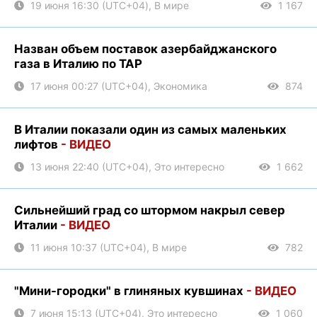
19 июня 16:30 (UTC+04), В мире
1 167
Назван объем поставок азербайджанского
газа в Италию по TAP
17 июня 00:27 (UTC+04), Экономика
874
В Италии показали один из самых маленьких
лифтов
- ВИДЕО
13 июня 22:40 (UTC+04), Это интересно
1 662
Сильнейший град со штормом накрыл север
Италии
- ВИДЕО
11 июня 10:37 (UTC+04), В мире
782
"Мини-городки" в глиняных кувшинах
- ВИДЕО
7 июня 15:13 (UTC+04), Это интересно
1 060