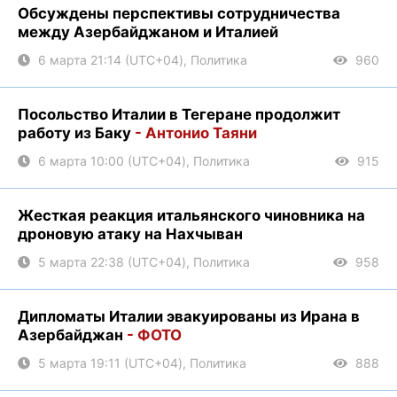
Обсуждены перспективы сотрудничества
между Азербайджаном и Италией
6 марта 21:14 (UTC+04), Политика
960
Посольство Италии в Тегеране продолжит
работу из Баку
- Антонио Таяни
6 марта 10:00 (UTC+04), Политика
915
Жесткая реакция итальянского чиновника на
дроновую атаку на Нахчыван
5 марта 22:38 (UTC+04), Политика
958
Дипломаты Италии эвакуированы из Ирана в
Азербайджан
- ФОТО
5 марта 19:11 (UTC+04), Политика
888