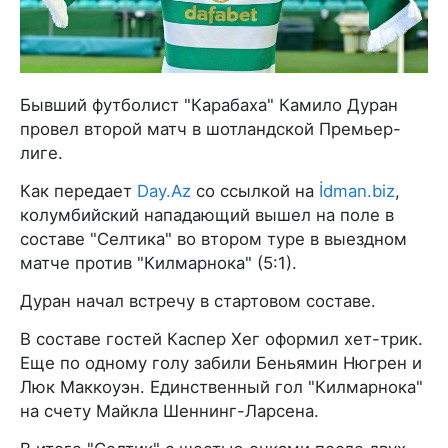
Бывший футболист "Карабаха" Камило Дуран
провел второй матч в шотландской Премьер-
лиге.
Как передает
Day.Az
со ссылкой на
İdman.biz
,
колумбийский нападающий вышел на поле в
составе "Селтика" во втором туре в выездном
матче против "Килмарнока" (5:1).
Дуран начал встречу в стартовом составе.
В составе гостей Каспер Хег оформил хет-трик.
Еще по одному голу забили Беньямин Нюгрен и
Люк Маккоуэн. Единственный гол "Килмарнока"
на счету Майкла Шеннинг-Ларсена.