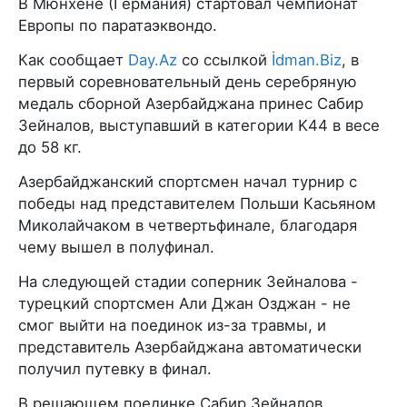
В Мюнхене (Германия) стартовал чемпионат
Европы по паратаэквондо.
Как сообщает
Day.Az
со ссылкой
İdman.Biz
, в
первый соревновательный день серебряную
медаль сборной Азербайджана принес Сабир
Зейналов, выступавший в категории K44 в весе
до 58 кг.
Азербайджанский спортсмен начал турнир с
победы над представителем Польши Касьяном
Миколайчаком в четвертьфинале, благодаря
чему вышел в полуфинал.
На следующей стадии соперник Зейналова -
турецкий спортсмен Али Джан Озджан - не
смог выйти на поединок из-за травмы, и
представитель Азербайджана автоматически
получил путевку в финал.
В решающем поединке Сабир Зейналов