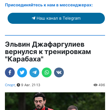
Присоединяйтесь к нам в мессенджерах:
Наш канал в Telegram
Эльвин Джафаргулиев
вернулся к тренировкам
"Карабаха"
Спорт
,
9 Авг. 21:13
496