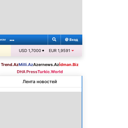
Вход
ризм
USD 1,7000
EUR 1,9591
Trend.Az
Milli.Az
Azernews.Az
İdman.Biz
DHA Press
Turkic.World
Лента новостей