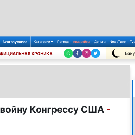
Azərbaycanca
Категории
Погода
Авиарейсы
Деньги
NewsTube
Ту
Баку
ФИЦИАЛЬНАЯ ХРОНИКА
+25℃
 войну Конгрессу США
-