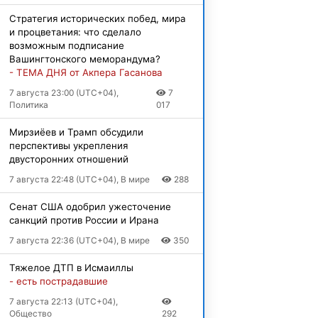
Стратегия исторических побед, мира
и процветания: что сделало
возможным подписание
Вашингтонского меморандума?
- ТЕМА ДНЯ от Акпера Гасанова
7 августа 23:00 (UTC+04),
7
Политика
017
Мирзиёев и Трамп обсудили
перспективы укрепления
двусторонних отношений
7 августа 22:48 (UTC+04), В мире
288
Сенат США одобрил ужесточение
санкций против России и Ирана
7 августа 22:36 (UTC+04), В мире
350
Тяжелое ДТП в Исмаиллы
- есть пострадавшие
7 августа 22:13 (UTC+04),
Общество
292