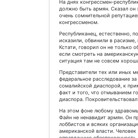
На днях конгрессмен-республик
должно быть армян. Сказал он э
очень сомнительной репутацие
конгрессменом.
Республиканец, естественно, п
исказили, обвинили в расизме, 
Кстати, говорил он не только о
если смотреть на американску
ситуация там не совсем хороша
Представители тех или иных м
федеральное расследование за 
сомалийской диаспорой, к прим
факт и того, что отмыванием г
диаспора. Покровительствовал 
На этом фоне любому здравомы
Файн не ненавидит армян. Он п
лоббистов и всяких организаци
американской власти. Человек 
оправданную обеспокоенность.