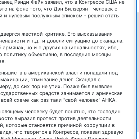
анец Рэнди Файн заявил, что в Конгрессе США не
то на фоне того, что Дэн Билзерян - человек с
й и нулевым послужным списком - решил стать
одвергся жесткой критике. Его высказывания
ненависти и т.д., и довели ситуацию до скандала.
б армянах, но и о других национальностях, ибо,
ю политику объективно, в последние месяцы
я.
еньшиств в американской власти попадали под
махинации, отмывание денег. Скандал с
еру, до сих пор не утих. Позже был выявлен
осударственных средств занимается и армянская
всей схеме как раз таки "свой человек" АНКА.
слящему человеку будет понятно, что господин
росто выразил протест против деятельности
й, которые становятся причиной коррупции в
видя, что творится в Конгрессе, показал здравую
 Боб Менендес, Адам Шифф, Фрэнк Паллоне