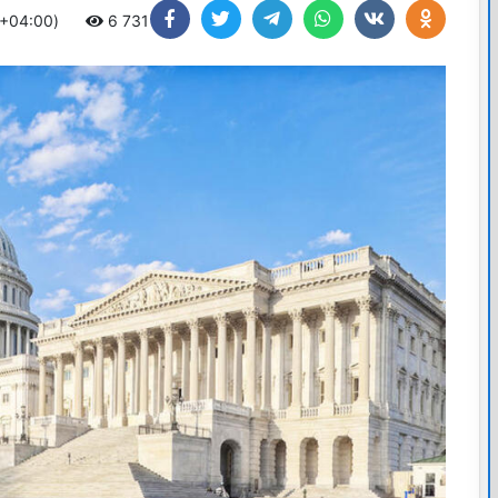
 +04:00)
6 731