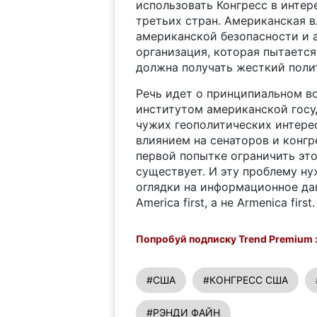
использовать Конгресс в интер
третьих стран. Американская 
американской безопасности и 
организация, которая пытается
должна получать жесткий полит
Речь идет о принципиальном в
институтом американской госу
чужих геополитических интере
влиянием на сенаторов и конгр
первой попытке ограничить это
существует. И эту проблему ну
оглядки на информационное дав
America first, а не Armenica first.
Попробуй подписку Trend Premium з
#США
#КОНГРЕСС США
#РЭНДИ ФАЙН