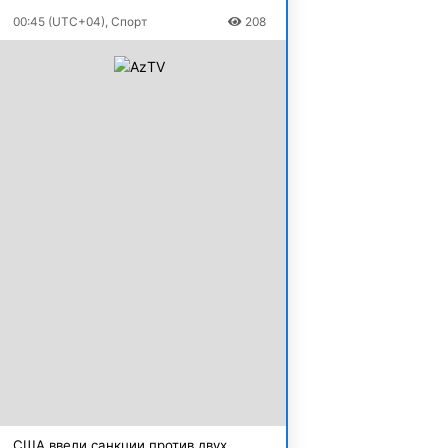
00:45 (UTC+04), Спорт
208
США ввели санкции против двух