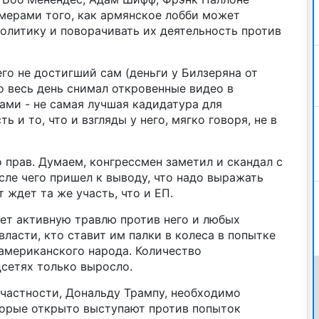
мерами того, как армянское лобби может
олитику и поворачивать их деятельность против
его не достигший сам (деньги у Билзеряна от
о весь день снимал откровенные видео в
ами - не самая лучшая кадидатура для
ть и то, что и взгляды у него, мягко говоря, не в
о прав. Думаем, конгрессмен заметил и скандал с
ле чего пришел к выводу, что надо выражать
т ждет та же участь, что и ЕП.
ет активную травлю против него и любых
ласти, кто ставит им палки в колеса в попытке
американского народа. Количество
сетях только выросло.
 частности, Дональду Трампу, необходимо
торые открыто выступают против попыток