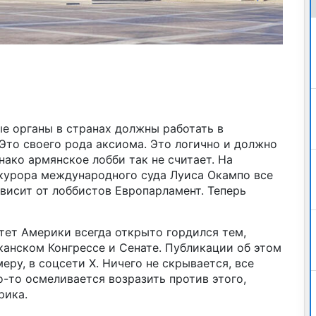
е органы в странах должны работать в
 Это своего рода аксиома. Это логично и должно
ако армянское лобби так не считает. На
курора международного суда Луиса Окампо все
ависит от лоббистов Европарламент. Теперь
ет Америки всегда открыто гордился тем,
иканском Конгрессе и Сенате. Публикации об этом
еру, в соцсети Х. Ничего не скрывается, все
о-то осмеливается возразить против этого,
рика.