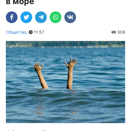
в море
Общество
,
11:57
308