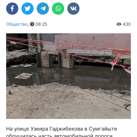
Общество
,
08:25
430
На улице Узеира Гаджибекова в Сумгайыте
обрушилась часть автомобильной дороги.