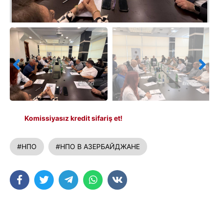
Komissiyasız kredit sifariş et!
#НПО
#НПО В АЗЕРБАЙДЖАНЕ