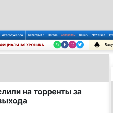
Azərbaycanca
Категории
Погода
Авиарейсы
Деньги
NewsTube
Ту
Баку
ФИЦИАЛЬНАЯ ХРОНИКА
+26℃
 слили на торренты за
 выхода