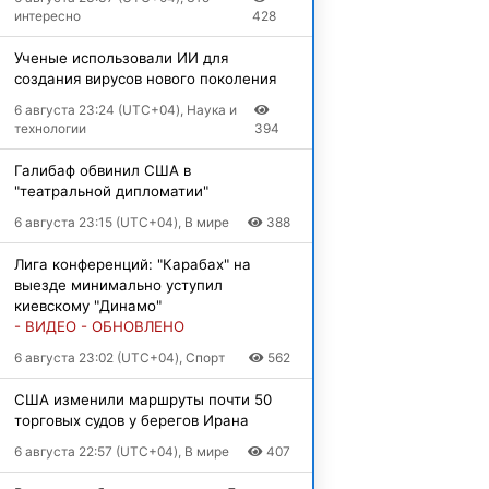
интересно
428
Ученые использовали ИИ для
создания вирусов нового поколения
6 августа 23:24 (UTC+04), Наука и
технологии
394
Галибаф обвинил США в
"театральной дипломатии"
6 августа 23:15 (UTC+04), В мире
388
Лига конференций: "Карабах" на
выезде минимально уступил
киевскому "Динамо"
- ВИДЕО - ОБНОВЛЕНО
6 августа 23:02 (UTC+04), Спорт
562
США изменили маршруты почти 50
торговых судов у берегов Ирана
6 августа 22:57 (UTC+04), В мире
407