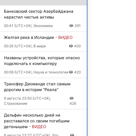
Банковский сектор Азербайджана
нарастил чистые активы
00:41 (UTC+04), Экономика
391
Желтая река в Исландии
- ВИДЕО
00:26 (UTC+04), В мире
400
Названы устройства, которые опасно
подключать к компьютеру
00:09 (UTC+04), Наука и технологии
420
Трансфер Диоманде стал самым
дорогим в истории "Реала"
6 августа 23:50 (UTC+04),
Страхование
426
Дельфин несколько дней не
расставался со своим погибшим
детенышем
- ВИДЕО
6 августа 23:37 (UTC+04), Это