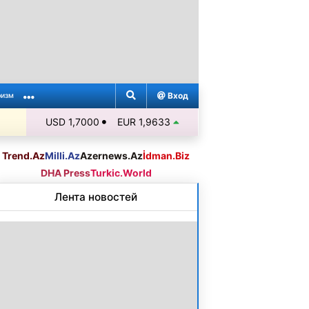
Вход
ризм
USD 1,7000
EUR 1,9633
Trend.Az
Milli.Az
Azernews.Az
İdman.Biz
DHA Press
Turkic.World
Лента новостей