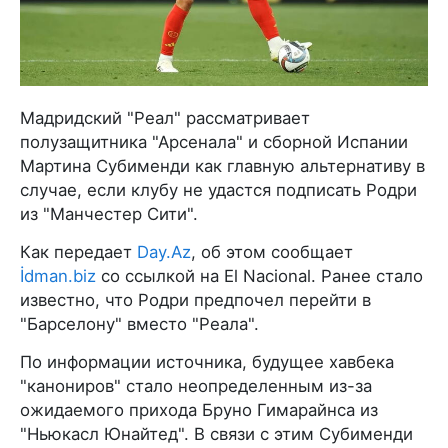
Мадридский "Реал" рассматривает
полузащитника "Арсенала" и сборной Испании
Мартина Субименди как главную альтернативу в
случае, если клубу не удастся подписать Родри
из "Манчестер Сити".
Как передает
Day.Az
, об этом сообщает
İdman.biz
со ссылкой на El Nacional. Ранее стало
известно, что Родри предпочел перейти в
"Барселону" вместо "Реала".
По информации источника, будущее хавбека
"канониров" стало неопределенным из-за
ожидаемого прихода Бруно Гимарайнса из
"Ньюкасл Юнайтед". В связи с этим Субименди