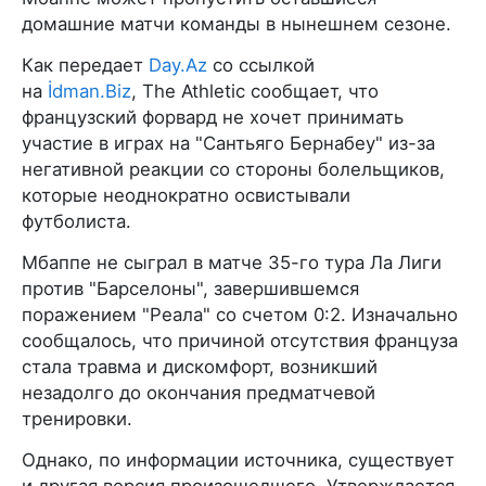
домашние матчи команды в нынешнем сезоне.
Как передает
Day.Az
со ссылкой
на
İdman.Biz
, The Athletic сообщает, что
французский форвард не хочет принимать
участие в играх на "Сантьяго Бернабеу" из-за
негативной реакции со стороны болельщиков,
которые неоднократно освистывали
футболиста.
Мбаппе не сыграл в матче 35-го тура Ла Лиги
против "Барселоны", завершившемся
поражением "Реала" со счетом 0:2. Изначально
сообщалось, что причиной отсутствия француза
стала травма и дискомфорт, возникший
незадолго до окончания предматчевой
тренировки.
Однако, по информации источника, существует
и другая версия произошедшего. Утверждается,