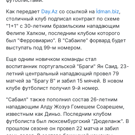
Как передает
Day.Az
со ссылкой на
İdman.biz
,
столичный клуб подписал контракт по схеме
"1+1" с 30-летним бразильским нападающим
Фелипе Халком, последним клубом которого
был "Ферровиарио". В "Сабаиле" форвард будет
выступать под 99-м номером.
Еще одним новичком команды стал
воспитанник португальской "Браги" Ян Саид. 23-
летний центральный нападающий провел 79
матчей за "Брагу B" и забил 15 мячей. В новом
клубе футболист получил 9-й номер.
"Сабаил" также пополнил состав 26-летним
нападающим Алду Жозуэ Гомешем Соарешем,
известным как Диньо. Последним клубом
футболиста был люксембургский "Дюделанж". В
прошлом сезоне он провел 22 матча и забил