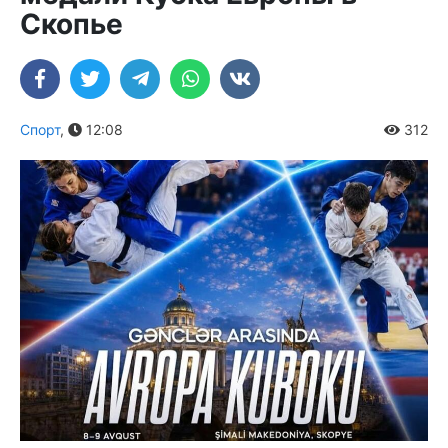
Скопье
Спорт
,
12:08
312