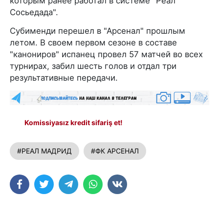
которым ранее работал в системе "Реал
Сосьедада".
Субименди перешел в "Арсенал" прошлым
летом. В своем первом сезоне в составе
"канониров" испанец провел 57 матчей во всех
турнирах, забил шесть голов и отдал три
результативные передачи.
Komissiyasız kredit sifariş et!
#РЕАЛ МАДРИД
#ФК АРСЕНАЛ