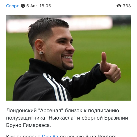
Спорт
,
6 Авг. 18:05
333
Лондонский "Арсенал" близок к подписанию
полузащитника "Ньюкасла" и сборной Бразилии
Бруно Гимараэса.
Как передает
Day.Az
со ссылкой на Reuters,