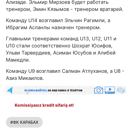
Ализаде. Эльмир Мирзоев будет работать
тренером, Эмин Кязымов - тренером вратарей.
Команду U14 возглавил Эльчин Рагимли, а
Ибрагим Асланлы назначен тренером.
Главными тренерами команд U13, U12, U11 и
U10 стали соответственно Шохрат Юсифов,
Ульви Тарвердиев, Асиман Юсубов и Алибей
Мамедли.
Команду U9 возглавил Салман Атлуханов, а U8 -
Азиз Микаилов.
Komissiyasız kredit sifariş et!
#ФК КАРАБАХ