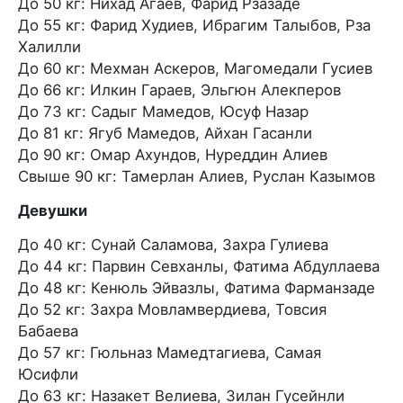
До 50 кг: Нихад Агаев, Фарид Рзазаде
До 55 кг: Фарид Худиев, Ибрагим Талыбов, Рза
Халилли
До 60 кг: Мехман Аскеров, Магомедали Гусиев
До 66 кг: Илкин Гараев, Эльгюн Алекперов
До 73 кг: Садыг Мамедов, Юсуф Назар
До 81 кг: Ягуб Мамедов, Айхан Гасанли
До 90 кг: Омар Ахундов, Нуреддин Алиев
Свыше 90 кг: Тамерлан Алиев, Руслан Казымов
Девушки
До 40 кг: Сунай Саламова, Захра Гулиева
До 44 кг: Парвин Севханлы, Фатима Абдуллаева
До 48 кг: Кенюль Эйвазлы, Фатима Фарманзаде
До 52 кг: Захра Мовламвердиева, Товсия
Бабаева
До 57 кг: Гюльназ Мамедтагиева, Самая
Юсифли
До 63 кг: Назакет Велиева, Зилан Гусейнли