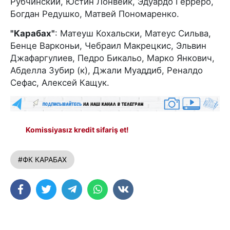
Рубчинский, Юстин Лонвейк, Эдуардо Герреро,
Богдан Редушко, Матвей Пономаренко.
"Карабах"
: Матеуш Кохальски, Матеус Сильва,
Бенце Варконьи, Чебраил Макрецкис, Эльвин
Джафаргулиев, Педро Бикальо, Марко Янкович,
Абделла Зубир (к), Джали Муаддиб, Реналдо
Сефас, Алексей Кащук.
Komissiyasız kredit sifariş et!
#ФК КАРАБАХ