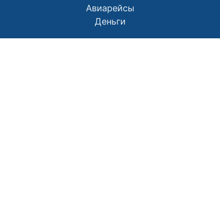
Авиарейсы
Деньги
О нас
Контакты
Правила использования материалов
Политика конфиденциальности
Написать в редакцию
Размещение рекламы
RSS
Наш Азербайджан: Вместе мы сила
Мой Баку