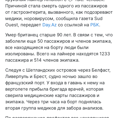
Причиной стала смерть одного из пассажиров
от гастроэнтерита, вызванного, как подозревают
медики, норовирусом, сообщила газета Sud
Ouest, передает
Day.Az
со ссылкой на
РБК
.
Умер британец старше 90 лет. В связи с тем, что
заболели еще 50 пассажиров и членов экипажа,
все находящиеся на борту люди были
изолированы. Всего на лайнере находятся 1233
пассажира и 514 членов экипажа.
Следуя с Шетландских островов через Белфаст,
Ливерпуль и Брест, судно ночью зашло во
французский порт. У входа в гавань к нему на
вертолете прибыла бригада врачей, которая
сверила медицинские карты пассажиров и
экипажа. Через три часа на борт поднялась
вторая группа медиков для забора анализов.
По распоряжению префектов все находящиеся