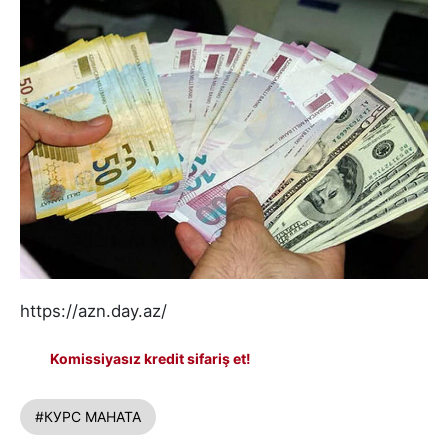
https://azn.day.az/
Komissiyasız kredit sifariş et!
#КУРС МАНАТА