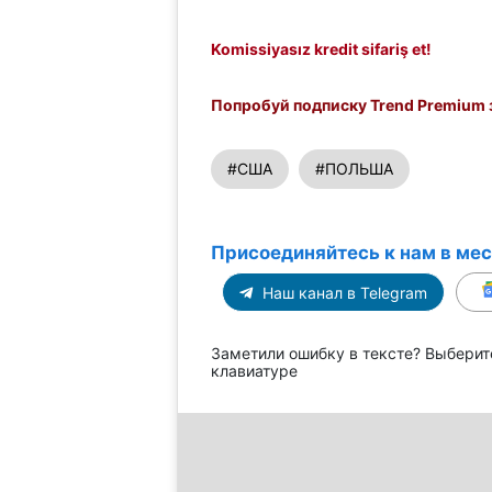
Komissiyasız kredit sifariş et!
Попробуй подписку Trend Premium з
#США
#ПОЛЬША
Присоединяйтесь к нам в ме
Наш канал в Telegram
Заметили ошибку в тексте? Выберит
клавиатуре