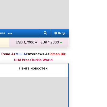
Вход
ризм
USD 1,7000
EUR 1,9633
Trend.Az
Milli.Az
Azernews.Az
İdman.Biz
DHA Press
Turkic.World
Лента новостей