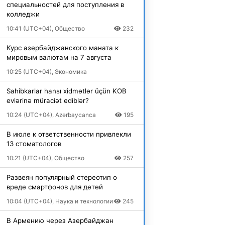
специальностей для поступления в
колледжи
10:41 (UTC+04), Общество
232
Курс азербайджанского маната к
мировым валютам на 7 августа
10:25 (UTC+04), Экономика
Sahibkarlar hansı xidmətlər üçün KOB
evlərinə müraciət ediblər?
10:24 (UTC+04), Azərbaycanca
195
В июле к ответственности привлекли
13 стоматологов
10:21 (UTC+04), Общество
257
Развеян популярный стереотип о
вреде смартфонов для детей
10:04 (UTC+04), Наука и технологии
245
В Армению через Азербайджан