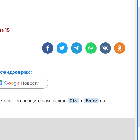
а 1$
ссенджерах:
е текст и сообщите нам, нажав
Ctrl
+
Enter
на