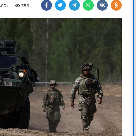
4:00)
753