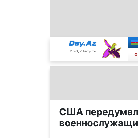
11:48, 7 Августа
О
США передумали
военнослужащих