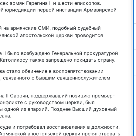
ех армян Гарегина II и шести епископов.
ей юрисдикции первой инстанции Армавирской
й на армянские СМИ, подобный судебный
мянской апостольской церкви проводится
а II было возбуждено Генеральной прокуратурой
 Католикосу также запрещено покидать страну.
ва стало обвинение в воспрепятствовании
, связанного с бывшим священнослужителем
на II Сароян, поддержавший позицию премьер-
онфликте с руководством церкви, был
ы одной из епархий. Позднее Высший духовный
сана.
суде и потребовал восстановления в должности.
Армянской апостольской церкви препятствовать