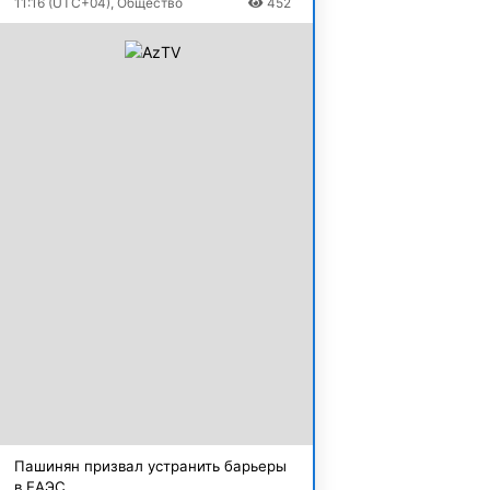
11:16 (UTC+04), Общество
452
Пашинян призвал устранить барьеры
в ЕАЭС