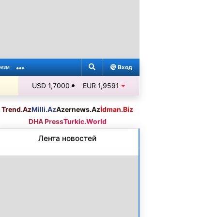
Вход
ризм
USD 1,7000
EUR 1,9591
Trend.Az
Milli.Az
Azernews.Az
İdman.Biz
DHA Press
Turkic.World
Лента новостей