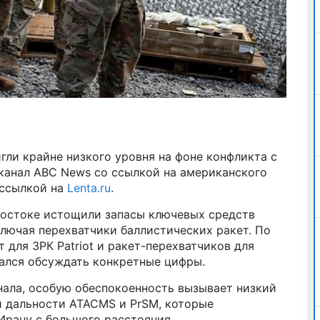
ли крайне низкого уровня на фоне конфликта с
канал ABC News со ссылкой на американского
ссылкой на
Lenta.ru
.
остоке истощили запасы ключевых средств
лючая перехватчики баллистических ракет. По
 для ЗРК Patriot и ракет-перехватчиков для
зался обсуждать конкретные цифры.
нала, особую обеспокоенность вызывает низкий
й дальности ATACMS и PrSM, которые
Ирану с большого расстояния.