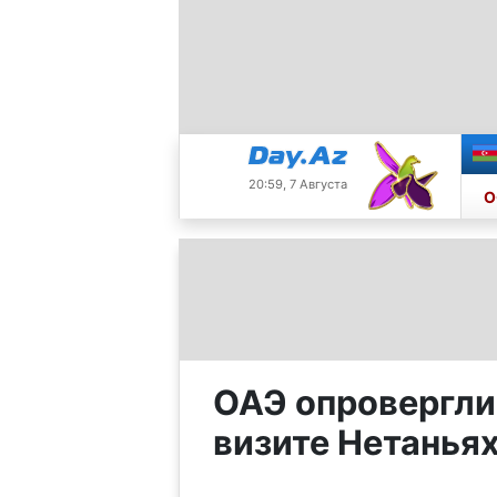
20:59, 7 Августа
О
ОАЭ опровергли
визите Нетанья