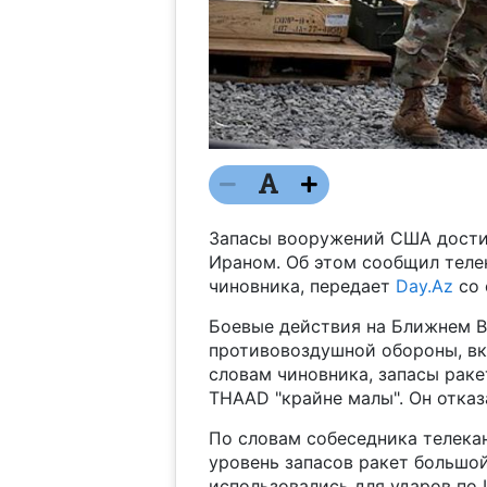
Запасы вооружений США достиг
Ираном. Об этом сообщил теле
чиновника, передает
Day.Az
со 
Боевые действия на Ближнем В
противовоздушной обороны, вк
словам чиновника, запасы ракет
THAAD "крайне малы". Он отка
По словам собеседника телека
уровень запасов ракет большо
использовались для ударов по 