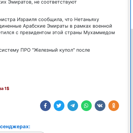
их Эмиратов, не соответствуют
нистра Израиля сообщила, что Нетаньяху
диненные Арабские Эмираты в рамках военной
етился с президентом этой страны Мухаммедом
 систему ПРО "Железный купол" после
а 1$
ссенджерах: