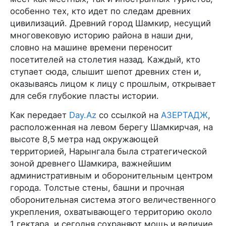
особенно тех, кто идет по следам древних
цивилизаций. Древний город Шамкир, несущий
многовековую историю района в наши дни,
словно на машине времени переносит
посетителей на столетия назад. Каждый, кто
ступает сюда, слышит шепот древних стен и,
оказываясь лицом к лицу с прошлым, открывает
для себя глубокие пласты истории.
Как передает
Day.Az
со ссылкой на
АЗЕРТАДЖ
,
расположенная на левом берегу Шамкирчая, на
высоте 8,5 метра над окружающей
территорией, Нарынгала была стратегической
зоной древнего Шамкира, важнейшим
административным и оборонительным центром
города. Толстые стены, башни и прочная
оборонительная система этого величественного
укрепления, охватывающего территорию около
1 гектара, и сегодня сохраняют мощь и величие