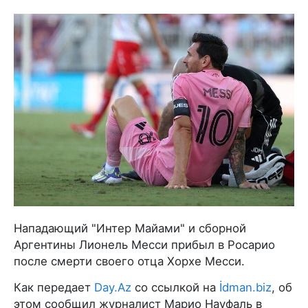
Нападающий "Интер Майами" и сборной
Аргентины Лионель Месси прибыл в Росарио
после смерти своего отца Хорхе Месси.
Как передает
Day.Az
со ссылкой на
İdman.biz
, об
этом сообщил журналист Марио Науфаль в