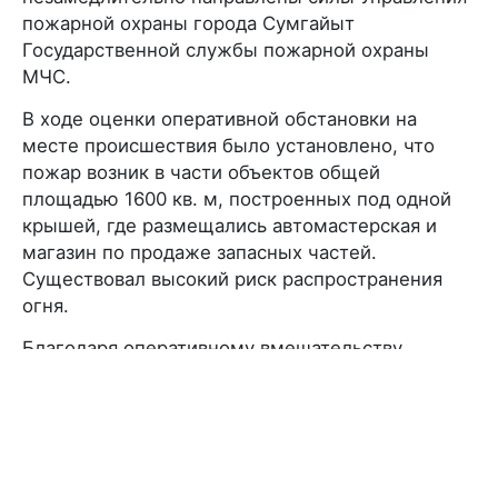
пожарной охраны города Сумгайыт
Государственной службы пожарной охраны
МЧС.
В ходе оценки оперативной обстановки на
месте происшествия было установлено, что
пожар возник в части объектов общей
площадью 1600 кв. м, построенных под одной
крышей, где размещались автомастерская и
магазин по продаже запасных частей.
Существовал высокий риск распространения
огня.
Благодаря оперативному вмешательству
пожарных возгорание в автомастерской и
магазине по продаже запасных частей было в
короткие сроки ликвидировано, не допустив его
распространения на другие объекты.
В результате пожара на площади 60 кв. м