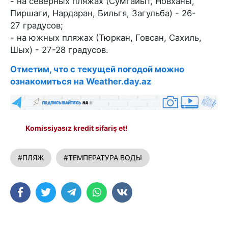
- на северных пляжах (Сумгайыт, Новханы,
Пиршаги, Нардаран, Бильгя, Загульба) - 26-
27 градусов;
- на южных пляжах (Тюркан, Говсан, Сахиль,
Шых) - 27-28 градусов.
Отметим, что с текущей погодой можно
ознакомиться на Weather.day.az
Komissiyasız kredit sifariş et!
#ПЛЯЖ
#ТЕМПЕРАТУРА ВОДЫ