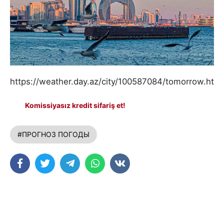
https://weather.day.az/city/100587084/tomorrow.html
Komissiyasız kredit sifariş et!
#ПРОГНОЗ ПОГОДЫ