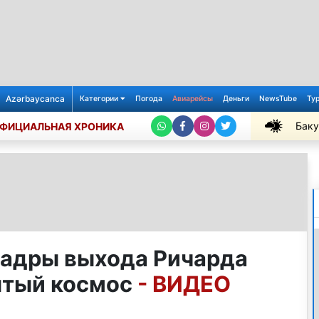
Azərbaycanca
Категории
Погода
Авиарейсы
Деньги
NewsTube
Ту
Баку
ФИЦИАЛЬНАЯ ХРОНИКА
+29℃
адры выхода Ричарда
ытый космос
- ВИДЕО