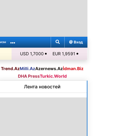
Вход
ризм
USD 1,7000
EUR 1,9591
Trend.Az
Milli.Az
Azernews.Az
İdman.Biz
DHA Press
Turkic.World
Лента новостей