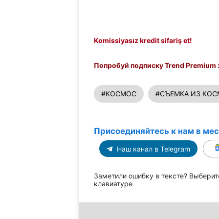
Komissiyasız kredit sifariş et!
Попробуй подписку Trend Premium з
#КОСМОС
#СЪЕМКА ИЗ КО
Присоединяйтесь к нам в ме
Наш канал в Telegram
Заметили ошибку в тексте? Выберит
клавиатуре