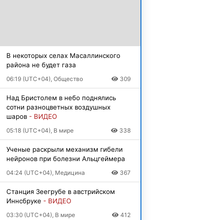
В некоторых селах Масаллинского
района не будет газа
06:19 (UTC+04), Общество
309
Над Бристолем в небо поднялись
сотни разноцветных воздушных
шаров
- ВИДЕО
05:18 (UTC+04), В мире
338
Ученые раскрыли механизм гибели
нейронов при болезни Альцгеймера
04:24 (UTC+04), Медицина
367
Станция Зеегрубе в австрийском
Иннсбруке
- ВИДЕО
03:30 (UTC+04), В мире
412