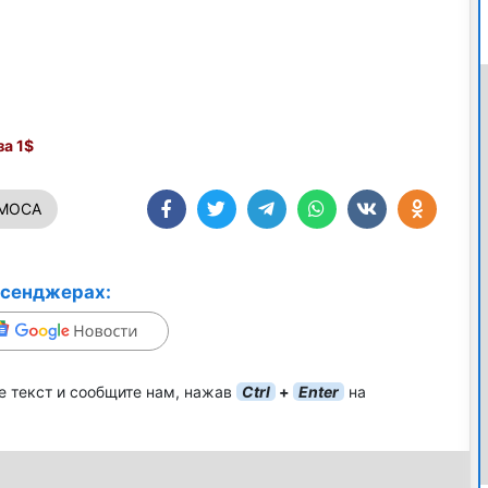
а 1$
СМОСА
ссенджерах:
е текст и сообщите нам, нажав
Ctrl
+
Enter
на