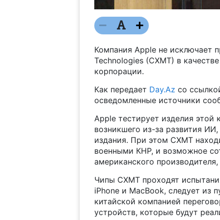
Компания Apple не исключает 
Technologies (CXMT) в качеств
корпорации.
Как передает
Day.Az
со ссылко
осведомленные источники сообща
Аpple тестирует изделия этой 
возникшего из-за развития ИИ,
издания. При этом CXMT находи
военными КНР, и возможное сот
американского производителя,
Чипы CХМТ проходят испытания 
iPhone и MacBook, следует из п
китайской компанией перегово
устройств, которые будут реал