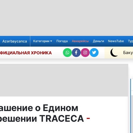
Azərbaycanca
Категории
Погода
Авиарейсы
Деньги
NewsTube
Ту
Баку
ФИЦИАЛЬНАЯ ХРОНИКА
+29℃
ашение о Едином
зрешении TRACECA
-