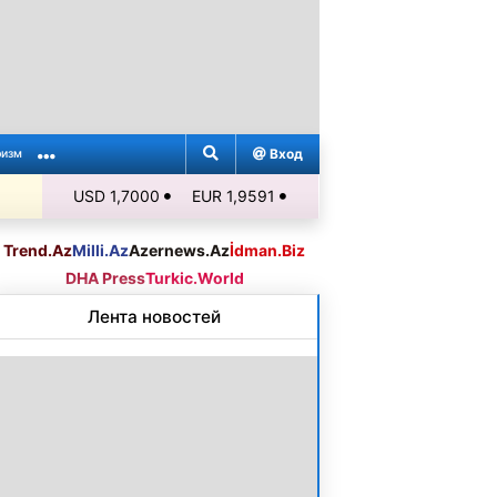
Вход
ризм
USD 1,7000
EUR 1,9591
Trend.Az
Milli.Az
Azernews.Az
İdman.Biz
DHA Press
Turkic.World
Лента новостей