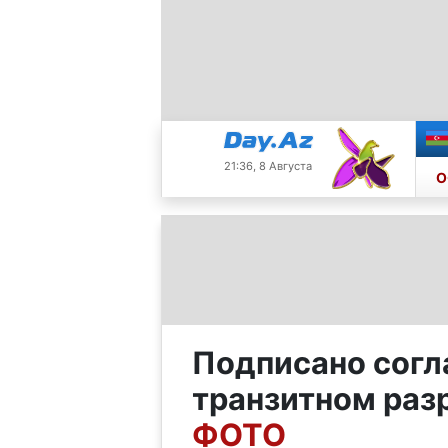
21:36, 8 Августа
О
Подписано согл
транзитном ра
ФОТО