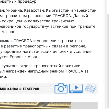
нзитных процедур.
н, Украина, Казахстан, Кыргызстан и Узбекистан
ом транзитном разрешении TRACECA. Данный
ь сокращению количества транзитных
ревозчиков государств-участников при транзите
-членов.
рамках TRACECA и упрощение транзитных
в развитие транспортных связей в регионе,
народных логистических цепочек и усиление
тов Европа - Азия.
нсультант отдела транспортной политики
ыл награждён нагрудным знаком TRACECA за
ции.