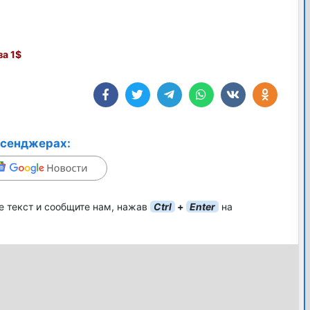
а 1$
ссенджерах:
е текст и сообщите нам, нажав
Ctrl
+
Enter
на