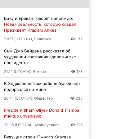
Баку и Ереван говорят напрямую.
Новая реальность, которую создал
Президент Ильхам Алиев
21:27 (UTC+04), Политика
132
Сын Джо Байдена рассказал об
ухудшении состояния здоровья экс-
президента
21:11 (UTC+04), В мире
178
В Ходжавендском районе бульдозер
подорвался на мине
20:41 (UTC+04), Общество
238
Prezident İlham Əliyev Donald Trampa
məktub ünvanlayıb
20:35 (UTC+04), Azərbaycanca
226
Будущее стран Южного Кавказа