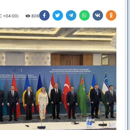
TC +04:00)
806