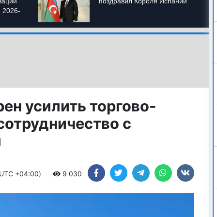
ен усилить торгово-
сотрудничество с
м
 (UTC +04:00)
9 030