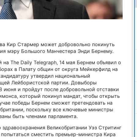
тва Кир Стармер может добровольно покинуть
чия мэру Большого Манчестера Энди Бернему.
 на The Daily Telegraph, 14 мая Бернем объявил о
борах в Палату общин от округа Мейкерфилд на
 кандидатуру утвердил национальный
ящей Лейбористской партии. Довыборы
8 июня и пройдут после добровольной отставки
монса, который покинул мандат, чтобы открыть
лучае победы Бернем сможет претендовать на
британии, поскольку все ключевые министры
заны быть членами парламента.
р здравоохранения Великобритании Уэз Стритинг
и попытаться сместить премьер-министра Кира