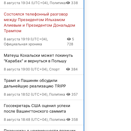
8 августа 19:34 (UTC+04), Политика
338
Состоялся телефонный разговор
между Президентом Ильхамом
Алиевым и Президентом Дональдом
Трампом
8 августа 19:19 (UTC+04),
5
Официальная хроника
728
Матеуш Кохальски может покинуть
"Карабах" и вернуться в Польшу
8 августа 19:00 (UTC+04), Спорт
384
Трамп и Пашинян обсудили
дальнейшую реализацию TRIPP
8 августа 18:52 (UTC+04), Политика
357
Госсекретарь США оценил успехи
после Вашингтонского саммита
8 августа 18:48 (UTC+04), Политика
358
Пезешкиан о неизменности позиции