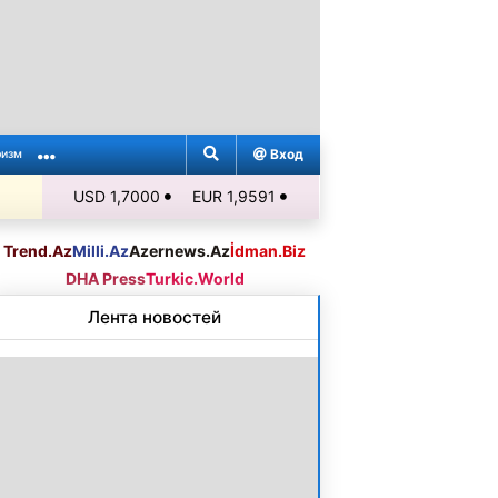
Вход
ризм
USD 1,7000
EUR 1,9591
Trend.Az
Milli.Az
Azernews.Az
İdman.Biz
DHA Press
Turkic.World
Лента новостей