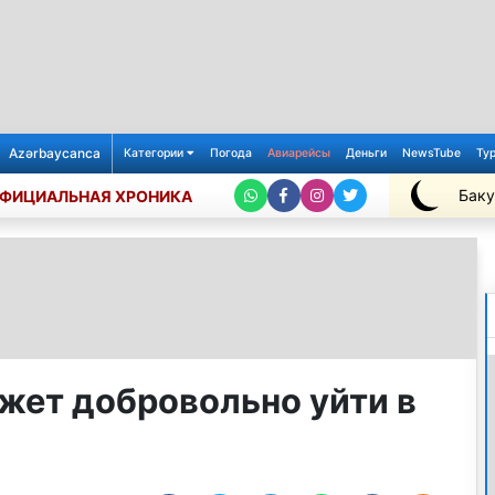
Azərbaycanca
Категории
Погода
Авиарейсы
Деньги
NewsTube
Ту
Баку
ФИЦИАЛЬНАЯ ХРОНИКА
+28℃
жет добровольно уйти в