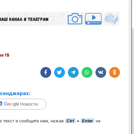
а 1$
ссенджерах:
е текст и сообщите нам, нажав
Ctrl
+
Enter
на