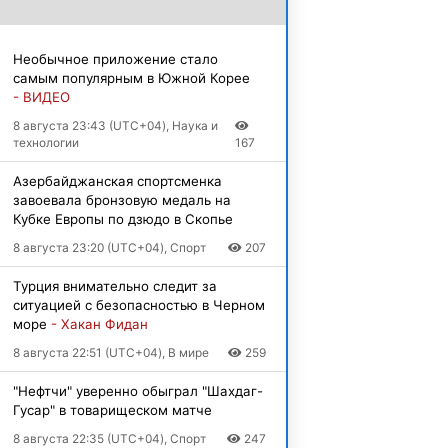
Необычное приложение стало
самым популярным в Южной Корее
- ВИДЕО
8 августа 23:43 (UTC+04), Наука и
технологии
167
Азербайджанская спортсменка
завоевала бронзовую медаль на
Кубке Европы по дзюдо в Скопье
8 августа 23:20 (UTC+04), Спорт
207
Турция внимательно следит за
ситуацией с безопасностью в Черном
море
- Хакан Фидан
8 августа 22:51 (UTC+04), В мире
259
"Нефтчи" уверенно обыграл "Шахдаг-
Гусар" в товарищеском матче
8 августа 22:35 (UTC+04), Спорт
247