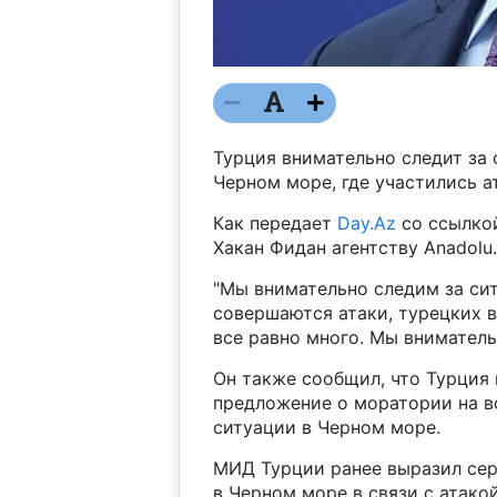
Турция внимательно следит за 
Черном море, где участились ат
Как передает
Day.Az
со ссылко
Хакан Фидан агентству Anadolu.
"Мы внимательно следим за сит
совершаются атаки, турецких 
все равно много. Мы внимательн
Он также сообщил, что Турция
предложение о моратории на во
ситуации в Черном море.
МИД Турции ранее выразил сер
в Черном море в связи с атако