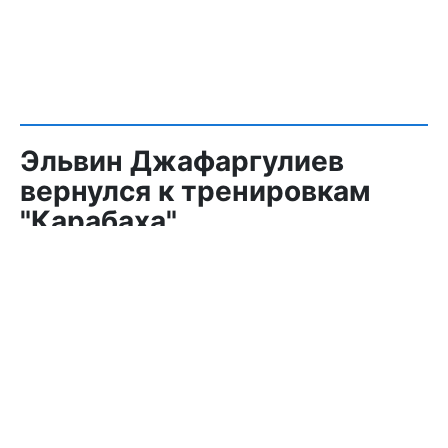
Эльвин Джафаргулиев
вернулся к тренировкам
"Карабаха"
Спорт
,
9 Авг. 21:13
452