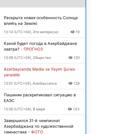
Раскрыта новая особенность Солнца
влиять на Землю
13:14 (UTC+04), Это интересно
19
Какой будет погода в Азербайджане
завтра?
- ПРОГНОЗ
13:08 (UTC+04), Общество
120
Azərbaycanda Media və Yayım Şurası
yaradılıb
13:01 (UTC+04), Azərbaycanca
126
Пашинян раскритиковал ситуацию в
ЕАЭС
13:00 (UTC+04), В мире
143
Завершился 31-й чемпионат
Азербайджана по художественной
гимнастике
- ФОТО