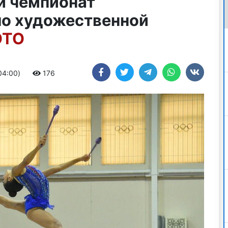
й чемпионат
о художественной
ОТО
+04:00)
176