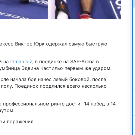
оксер Виктор Юрк одержал самую быструю
й на
İdman.biz
, в поединке на SAP-Arena в
умбийца Эдвина Кастильо первым же ударом.
ле начала боя нанес левый боковой, после
 полу. Поединок продлился всего несколько
 профессиональном ринге достиг 14 побед в 14
аутом.
три поражения.