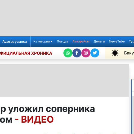
Azərbaycanca
Категории
Погода
Авиарейсы
Деньги
NewsTube
Ту
Баку
ФИЦИАЛЬНАЯ ХРОНИКА
+31℃
р уложил соперника
ром
- ВИДЕО