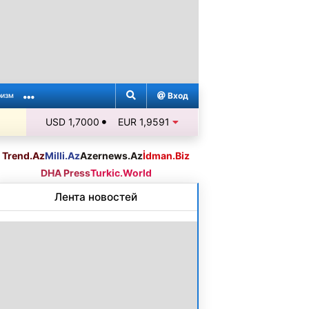
Вход
ризм
USD 1,7000
EUR 1,9591
Trend.Az
Milli.Az
Azernews.Az
İdman.Biz
DHA Press
Turkic.World
Лента новостей