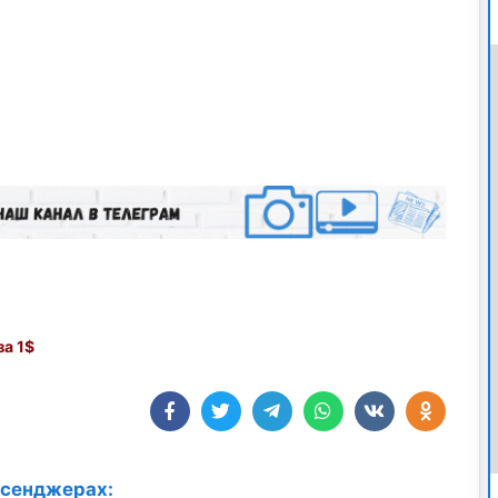
а 1$
ссенджерах: