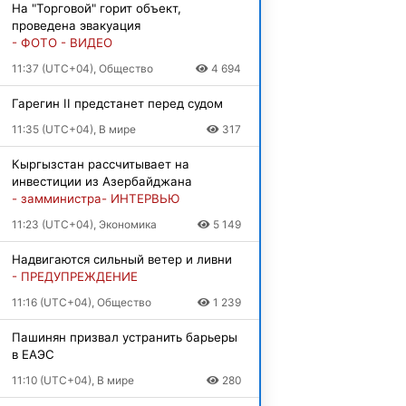
На "Торговой" горит объект,
проведена эвакуация
- ФОТО - ВИДЕО
11:37 (UTC+04), Общество
4 694
Гарегин II предстанет перед судом
11:35 (UTC+04), В мире
317
Кыргызстан рассчитывает на
инвестиции из Азербайджана
- замминистра- ИНТЕРВЬЮ
11:23 (UTC+04), Экономика
5 149
Надвигаются сильный ветер и ливни
- ПРЕДУПРЕЖДЕНИЕ
11:16 (UTC+04), Общество
1 239
Пашинян призвал устранить барьеры
в ЕАЭС
11:10 (UTC+04), В мире
280