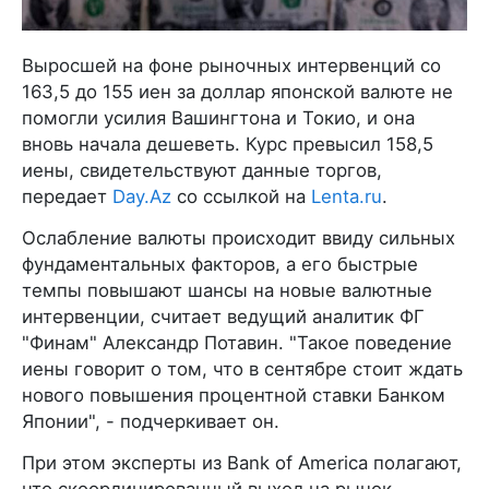
Выросшей на фоне рыночных интервенций со
163,5 до 155 иен за доллар японской валюте не
помогли усилия Вашингтона и Токио, и она
вновь начала дешеветь. Курс превысил 158,5
иены, свидетельствуют данные торгов,
передает
Day.Az
со ссылкой на
Lenta.ru
.
Ослабление валюты происходит ввиду сильных
фундаментальных факторов, а его быстрые
темпы повышают шансы на новые валютные
интервенции, считает ведущий аналитик ФГ
"Финам" Александр Потавин. "Такое поведение
иены говорит о том, что в сентябре стоит ждать
нового повышения процентной ставки Банком
Японии", - подчеркивает он.
При этом эксперты из Bank of America полагают,
что скоординированный выход на рынок