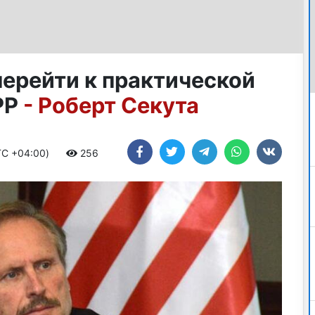
перейти к практической
PP
- Роберт Секута
UTC +04:00)
256