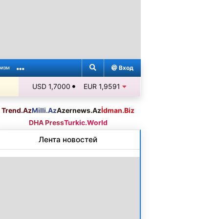
Вход
ризм
USD 1,7000
EUR 1,9591
Trend.Az
Milli.Az
Azernews.Az
İdman.Biz
DHA Press
Turkic.World
Лента новостей