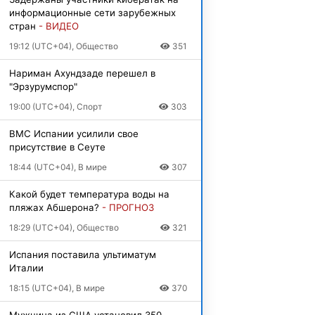
информационные сети зарубежных
стран
- ВИДЕО
19:12 (UTC+04), Общество
351
Нариман Ахундзаде перешел в
"Эрзурумспор"
19:00 (UTC+04), Спорт
303
ВМС Испании усилили свое
присутствие в Сеуте
18:44 (UTC+04), В мире
307
Какой будет температура воды на
пляжах Абшерона?
- ПРОГНОЗ
18:29 (UTC+04), Общество
321
Испания поставила ультиматум
Италии
18:15 (UTC+04), В мире
370
Мужчина из США установил 350