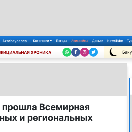
Azərbaycanca
Категории
Погода
Авиарейсы
Деньги
NewsTube
Ту
Баку
ФИЦИАЛЬНАЯ ХРОНИКА
+26℃
 прошла Всемирная
ных и региональных