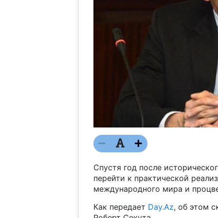
Спустя год после историческо
перейти к практической реали
международного мира и процвет
Как передает
Day.Az
, об этом 
Роберт Секута.