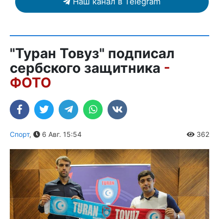
Наш канал в Telegram
"Туран Товуз" подписал
сербского защитника
-
ФОТО
Спорт
,
6 Авг. 15:54
362