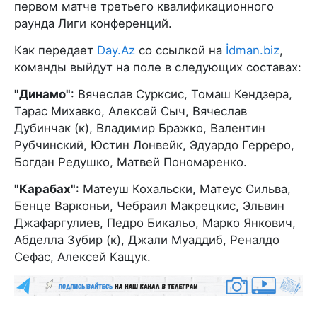
первом матче третьего квалификационного
раунда Лиги конференций.
Как передает
Day.Az
со ссылкой на
İdman.biz
,
команды выйдут на поле в следующих составах:
"Динамо"
: Вячеслав Сурксис, Томаш Кендзера,
Тарас Михавко, Алексей Сыч, Вячеслав
Дубинчак (к), Владимир Бражко, Валентин
Рубчинский, Юстин Лонвейк, Эдуардо Герреро,
Богдан Редушко, Матвей Пономаренко.
"Карабах"
: Матеуш Кохальски, Матеус Сильва,
Бенце Варконьи, Чебраил Макрецкис, Эльвин
Джафаргулиев, Педро Бикальо, Марко Янкович,
Абделла Зубир (к), Джали Муаддиб, Реналдо
Сефас, Алексей Кащук.