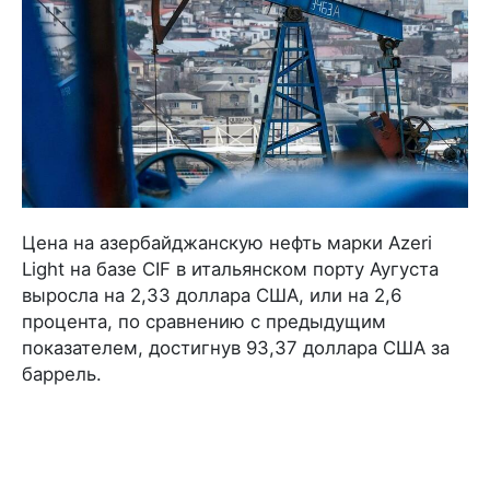
Цена на азербайджанскую нефть марки Azeri
Light на базе CIF в итальянском порту Аугуста
выросла на 2,33 доллара США, или на 2,6
процента, по сравнению с предыдущим
показателем, достигнув 93,37 доллара США за
баррель.
Как передает
Day.Az
со ссылкой на
Trend
, об
этом говорится в информации участников
нефтяного рынка.