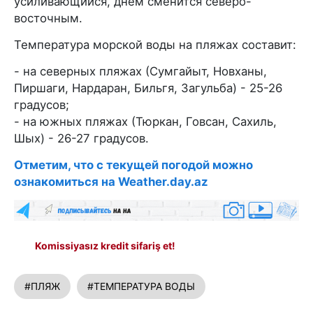
усиливающийся, днем сменится северо-
восточным.
Температура морской воды на пляжах составит:
- на северных пляжах (Сумгайыт, Новханы,
Пиршаги, Нардаран, Бильгя, Загульба) - 25-26
градусов;
- на южных пляжах (Тюркан, Говсан, Сахиль,
Шых) - 26-27 градусов.
Отметим, что с текущей погодой можно
ознакомиться на Weather.day.az
Komissiyasız kredit sifariş et!
#ПЛЯЖ
#ТЕМПЕРАТУРА ВОДЫ