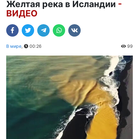
Желтая река в Исландии
-
ВИДЕО
В мире
,
00:26
99