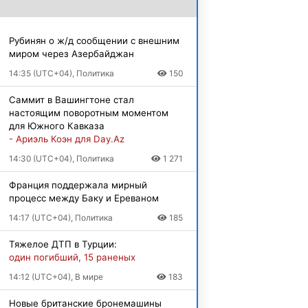
Рубинян о ж/д сообщении с внешним
миром через Азербайджан
14:35 (UTC+04), Политика
150
Саммит в Вашингтоне стал
настоящим поворотным моментом
для Южного Кавказа
- Ариэль Коэн для Day.Az
14:30 (UTC+04), Политика
1 271
Франция поддержала мирный
процесс между Баку и Ереваном
14:17 (UTC+04), Политика
185
Тяжелое ДТП в Турции:
один погибший, 15 раненых
14:12 (UTC+04), В мире
183
Новые британские бронемашины