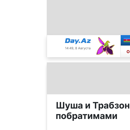
14:49, 8 Августа
О
Шуша и Трабзон
побратимами