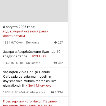
8 августа 2025 года:
год, который оказался равен
десятилетиям
12:54 (UTC+04), Политика
267
Завтра в Азербайджане будет до 40
градусов тепла
- ПРОГНОЗ
12:39 (UTC+04), Общество
312
Vaşinqton Zirvə Görüşü Cənubi
Qafqazda qarşıdurma modelinin
dəyişməsinin mühüm mərhələsi kimi
qiymətləndirilir
- Sevil Mikayılova
12:33 (UTC+04), Azərbaycanca
2 334
Премьер-министр Никол Пашинян
позвонил Президенту Ильхаму