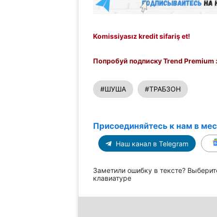
Komissiyasız kredit sifariş et!
Попробуй подписку Trend Premium з
#ШУША
#ТРАБЗОН
Присоединяйтесь к нам в ме
Наш канал в Telegram
Заметили ошибку в тексте? Выберит
клавиатуре