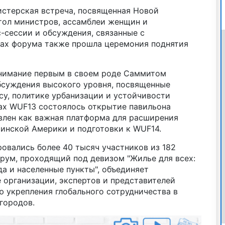
истерская встреча, посвященная Новой
стол министров, ассамблеи женщин и
-сессии и обсуждения, связанные с
ках форума также прошла церемония поднятия
внимание первым в своем роде Саммитом
обсуждения высокого уровня, посвященные
у, политике урбанизации и устойчивости
ах WUF13 состоялось открытие павильона
влен как важная платформа для расширения
тинской Америки и подготовки к WUF14.
овались более 40 тысяч участников из 182
орум, проходящий под девизом "Жилье для всех:
а и населенные пункты", объединяет
 организации, экспертов и представителей
 укрепления глобального сотрудничества в
городов.