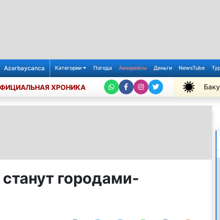
Azərbaycanca
Категории
Погода
Авиарейсы
Деньги
NewsTube
Ту
Баку
ФИЦИАЛЬНАЯ ХРОНИКА
+35℃
 станут городами-