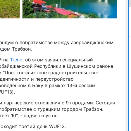
рандум о побратимстве между азербайджанским
дом Трабзон.
й на
Trend
, об этом заявил специальный
ербайджанской Республики в Шушинском районе
 "Постконфликтное градостроительство:
дентичности и переустройство
роведенном в Баку в рамках 13-й сессии
UF13).
и партнерские отношения с 9 городами. Сегодня
побратимстве с турецким городом Трабзон.
нет 10", - подчеркнул он.
роходит третий день WUF13.