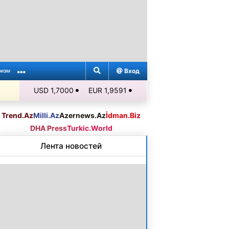
Вход
ризм
USD 1,7000
EUR 1,9591
Trend.Az
Milli.Az
Azernews.Az
İdman.Biz
DHA Press
Turkic.World
Лента новостей