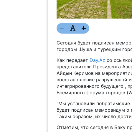
Сегодня будет подписан мемо
городом Шуша и турецким горо
Как передает
Day.Az
со ссылко
представитель Президента Аз
Айдын Керимов на мероприятии
восстановление разрушенной и
интегрированного будущего", п
Всемирного форума городов (W
"Мы установили побратимские 
будет подписан меморандум о 
Таким образом, их число достиг
Отметим, что сегодня в Баку п