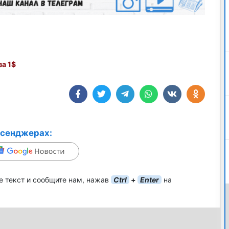
а 1$
ссенджерах:
е текст и сообщите нам, нажав
Ctrl
+
Enter
на