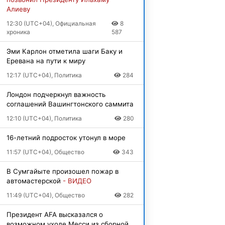
Алиеву
12:30 (UTC+04), Официальная
8
хроника
587
Эми Карлон отметила шаги Баку и
Еревана на пути к миру
12:17 (UTC+04), Политика
284
Лондон подчеркнул важность
соглашений Вашингтонского саммита
12:10 (UTC+04), Политика
280
16-летний подросток утонул в море
11:57 (UTC+04), Общество
343
В Сумгайыте произошел пожар в
автомастерской
- ВИДЕО
11:49 (UTC+04), Общество
282
Президент AFA высказался о
возможном уходе Месси из сборной