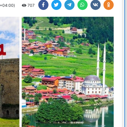
 +04:00)
707