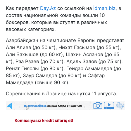
Как передает
Day.Az
со ссылкой на
İdman.biz
, в
состав национальной команды вошли 10
боксеров, которые выступят в различных
весовых категориях.
Азербайджан на чемпионате Европы представят
Али Алиев (до 50 кг), Нихат Гасымов (до 55 кг),
Али Бахышов (до 60 кг), Шахин Асланов (до 65
кг), Рза Рзаев (до 70 кг), Адиль Залов (до 75 кг),
Ренат Гияслы (до 80 кг), Гейдар Азмамедов (до
85 кг), Заур Самедов (до 90 кг) и Сафтар
Мамедзаде (свыше 90 кг).
Соревнования в Лознице начнутся 11 августа.
Komissiyasız kredit sifariş et!