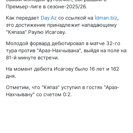
Премьер-лиге в сезоне-2025/26.
Как передает
Day.Az
со ссылкой на
İdman.biz
,
это достижение принадлежит нападающему
"Кяпаза" Раулю Исагову.
Молодой форвард дебютировал в матче 32-го
тура против "Араз-Нахчывана", выйдя на поле на
81-й минуте встречи.
На момент дебюта Исагову было 16 лет и 162
дня.
Отметим, что "Кяпаз" уступил в гостях "Араз-
Нахчывану" со счетом 0:2.