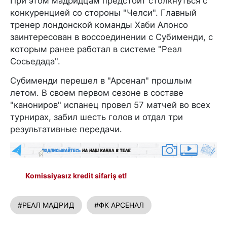
При этом мадридцам предстоит столкнуться с
конкуренцией со стороны "Челси". Главный
тренер лондонской команды Хаби Алонсо
заинтересован в воссоединении с Субименди, с
которым ранее работал в системе "Реал
Сосьедада".
Субименди перешел в "Арсенал" прошлым
летом. В своем первом сезоне в составе
"канониров" испанец провел 57 матчей во всех
турнирах, забил шесть голов и отдал три
результативные передачи.
Komissiyasız kredit sifariş et!
#РЕАЛ МАДРИД
#ФК АРСЕНАЛ