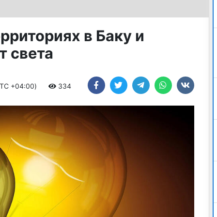
рриториях в Баку и
т света
UTC +04:00)
334