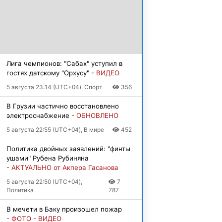
Лига чемпионов: "Сабах" уступил в
гостях датскому "Орхусу"
- ВИДЕО
5 августа 23:14 (UTC+04), Спорт
356
В Грузии частично восстановлено
электроснабжение
- ОБНОВЛЕНО
5 августа 22:55 (UTC+04), В мире
452
Политика двойных заявлений: "финты
ушами" Рубена Рубиняна
- АКТУАЛЬНО от Акпера Гасанова
5 августа 22:50 (UTC+04),
7
Политика
787
В мечети в Баку произошел пожар
- ФОТО - ВИДЕО