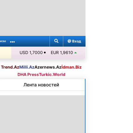
Вход
ризм
USD 1,7000
EUR 1,9610
Trend.Az
Milli.Az
Azernews.Az
İdman.Biz
DHA Press
Turkic.World
Лента новостей