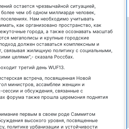
ений остается чрезвычайной ситуацией,
 более чем об одном миллиарде человек,
поселениях. Нам необходимо учитывать
имать, как организовано пространство, как
ежуточные города, а также осознавать масштаб
ются мегаполисы и крупные городские
 подход должен оставаться комплексным и
т, связывая жилищную политику с социальными,
ми целями",- сказала Россбах.
роходит третий день WUF13.
истерская встреча, посвященная Новой
стол министров, ассамблеи женщин и
-сессии и обсуждения, связанные с
ках форума также прошла церемония поднятия
внимание первым в своем роде Саммитом
обсуждения высокого уровня, посвященные
у, политике урбанизации и устойчивости