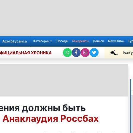
Azərbaycanca
Категории
Погода
Авиарейсы
Деньги
NewsTube
Ту
Баку
ФИЦИАЛЬНАЯ ХРОНИКА
+26℃
ния должны быть
- Анаклаудия Россбах