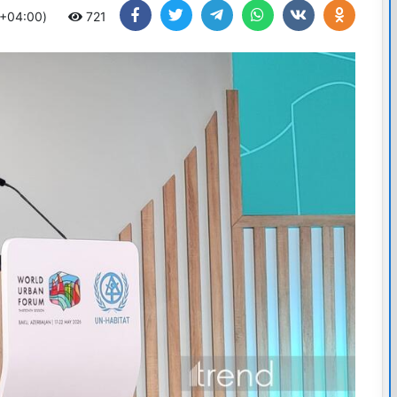
 +04:00)
721