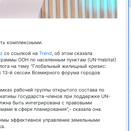
ть комплексными.
z
со ссылкой на
Trend
, об этом сказала
раммы ООН по населенным пунктам (UN-Habitat)
лога на тему "Глобальный жилищный кризис:
х 13-й сессии Всемирного форума городов
амках рабочей группы открытого состава по
иативы государств-членов при поддержке UN-
олжна быть интегрирована с правовыми
ами в сфере планирования",- сказала она.
димы эффективное управление земельными
а.