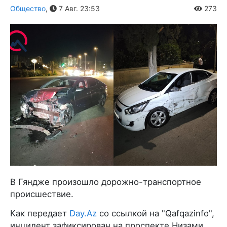
Общество
,
7 Авг. 23:53
273
В Гяндже произошло дорожно-транспортное
происшествие.
Как передает
Day.Az
со ссылкой на "Qafqazinfo",
инцидент зафиксирован на проспекте Низами.