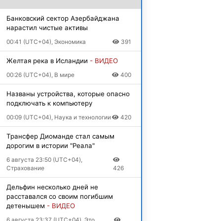
Банковский сектор Азербайджана
нарастил чистые активы
00:41 (UTC+04), Экономика
391
Желтая река в Исландии
- ВИДЕО
00:26 (UTC+04), В мире
400
Названы устройства, которые опасно
подключать к компьютеру
00:09 (UTC+04), Наука и технологии
420
Трансфер Диоманде стал самым
дорогим в истории "Реала"
6 августа 23:50 (UTC+04),
Страхование
426
Дельфин несколько дней не
расставался со своим погибшим
детенышем
- ВИДЕО
6 августа 23:37 (UTC+04), Это