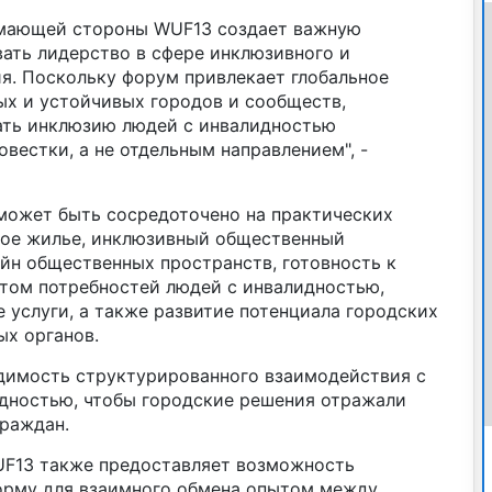
имающей стороны WUF13 создает важную
ть лидерство в сфере инклюзивного и
я. Поскольку форум привлекает глобальное
ых и устойчивых городов и сообществ,
ать инклюзию людей с инвалидностью
вестки, а не отдельным направлением", -
 может быть сосредоточено на практических
ное жилье, инклюзивный общественный
йн общественных пространств, готовность к
том потребностей людей с инвалидностью,
 услуги, а также развитие потенциала городских
х органов.
димость структурированного взаимодействия с
дностью, чтобы городские решения отражали
граждан.
WUF13 также предоставляет возможность
орму для взаимного обмена опытом между