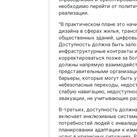
необходимо перейти от полити
реализации.
"В практическом плане это нач
дизайна в сферах жилья, транс
общественных зданий, цифровы
Доступность должна быть зало
инфраструктурные контракты и
корректироваться позже за бо
должны напрямую взаимодейств
представительными организаци
барьеры, которые могут быть 
небезопасные переходы, недос
слабую навигацию, недоступно
эвакуации, не учитывающие ра
В-третьих, доступность должна
включает инклюзивные системы
потребностей людей с инвалид
планировании адаптации к изм
услуг в кризисных ситуациях. 