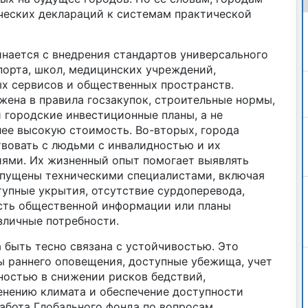
ческих деклараций к системам практической
инается с внедрения стандартов универсального
порта, школ, медицинских учреждений,
х сервисов и общественных пространств.
жена в правила госзакупок, строительные нормы,
 городские инвестиционные планы, а не
лее высокую стоимость. Во-вторых, города
овать с людьми с инвалидностью и их
ями. Их жизненный опыт помогает выявлять
упущены техническими специалистами, включая
тупные укрытия, отсутствие сурдоперевода,
сть общественной информации или планы
зличные потребности.
 быть тесно связана с устойчивостью. Это
 раннего оповещения, доступные убежища, учет
ностью в снижении рисков бедствий,
енению климата и обеспечение доступности
Работа Глобального фонда по вопросам