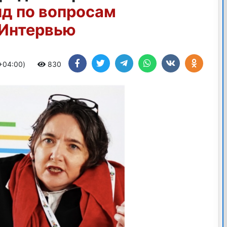
д по вопросам
 Интервью
 +04:00)
830