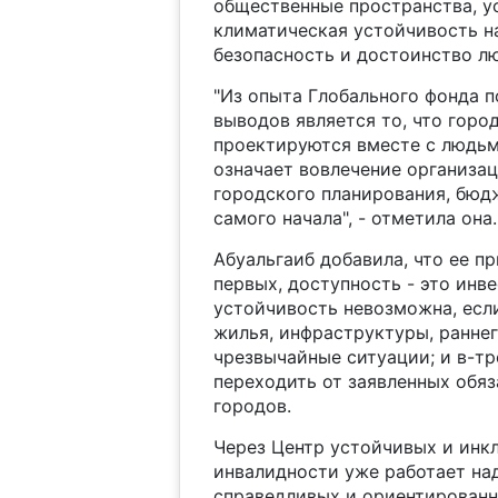
общественные пространства, у
климатическая устойчивость н
безопасность и достоинство л
"Из опыта Глобального фонда 
выводов является то, что горо
проектируются вместе с людьми
означает вовлечение организа
городского планирования, бюд
самого начала", - отметила она.
Абуальгаиб добавила, что ее п
первых, доступность - это инве
устойчивость невозможна, есл
жилья, инфраструктуры, ранне
чрезвычайные ситуации; и в-т
переходить от заявленных обяз
городов.
Через Центр устойчивых и инк
инвалидности уже работает на
справедливых и ориентированн