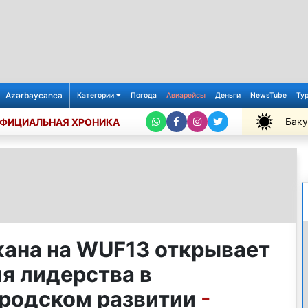
Azərbaycanca
Категории
Погода
Авиарейсы
Деньги
NewsTube
Ту
Баку
ФИЦИАЛЬНАЯ ХРОНИКА
+26℃
ана на WUF13 открывает
я лидерства в
родском развитии
-