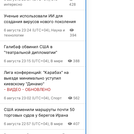
интересно
428
Ученые использовали ИИ для
создания вирусов нового поколения
6 августа 23:24 (UTC+04), Наука и
технологии
394
Галибаф обвинил США в
"театральной дипломатии"
6 августа 23:15 (UTC+04), В мире
388
Лига конференций: "Карабах" на
выезде минимально уступил
киевскому "Динамо"
- ВИДЕО - ОБНОВЛЕНО
6 августа 23:02 (UTC+04), Спорт
562
США изменили маршруты почти 50
торговых судов у берегов Ирана
6 августа 22:57 (UTC+04), В мире
407