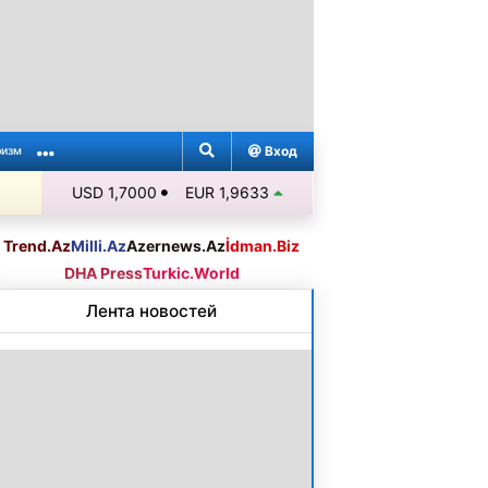
Вход
ризм
USD 1,7000
EUR 1,9633
Trend.Az
Milli.Az
Azernews.Az
İdman.Biz
DHA Press
Turkic.World
Лента новостей