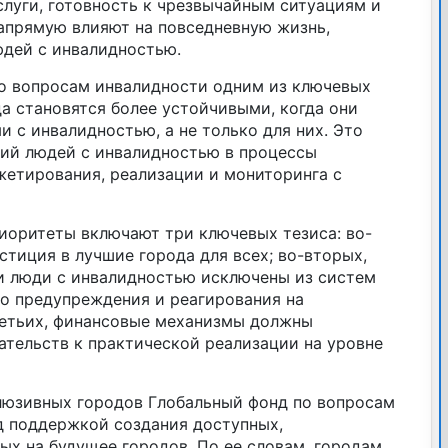
слуги, готовность к чрезвычайным ситуациям и
апрямую влияют на повседневную жизнь,
юдей с инвалидностью.
по вопросам инвалидности одним из ключевых
да становятся более устойчивыми, когда они
 с инвалидностью, а не только для них. Это
ций людей с инвалидностью в процессы
жетирования, реализации и мониторинга с
риоритеты включают три ключевых тезиса: во-
стиция в лучшие города для всех; во-вторых,
и люди с инвалидностью исключены из систем
го предупреждения и реагирования на
ретьих, финансовые механизмы должны
ательств к практической реализации на уровне
люзивных городов Глобальный фонд по вопросам
д поддержкой создания доступных,
ых на будущее городов. По ее словам, городам