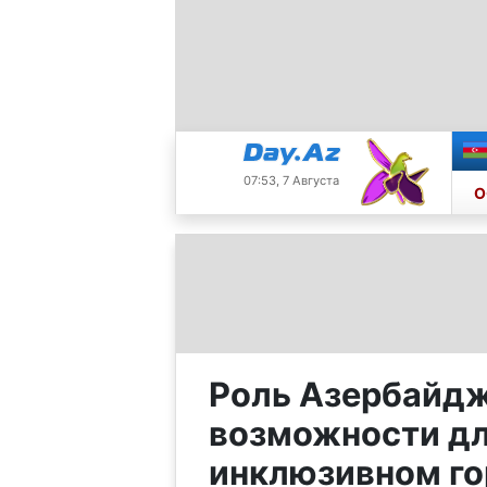
07:53, 7 Августа
О
Роль Азербайдж
возможности дл
инклюзивном го