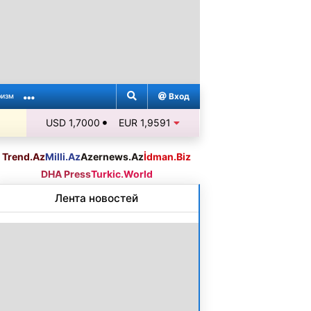
Вход
ризм
USD 1,7000
EUR 1,9591
Trend.Az
Milli.Az
Azernews.Az
İdman.Biz
DHA Press
Turkic.World
Лента новостей