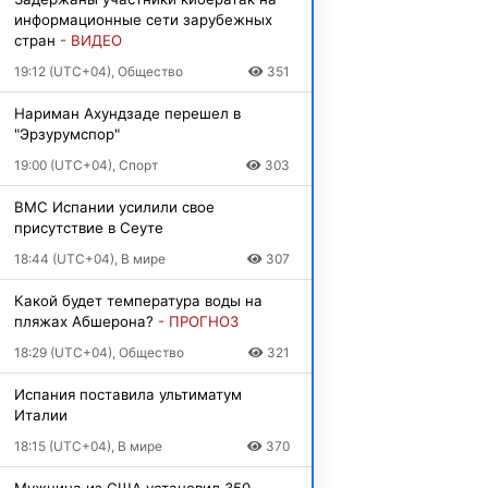
информационные сети зарубежных
стран
- ВИДЕО
19:12 (UTC+04), Общество
351
Нариман Ахундзаде перешел в
"Эрзурумспор"
19:00 (UTC+04), Спорт
303
ВМС Испании усилили свое
присутствие в Сеуте
18:44 (UTC+04), В мире
307
Какой будет температура воды на
пляжах Абшерона?
- ПРОГНОЗ
18:29 (UTC+04), Общество
321
Испания поставила ультиматум
Италии
18:15 (UTC+04), В мире
370
Мужчина из США установил 350