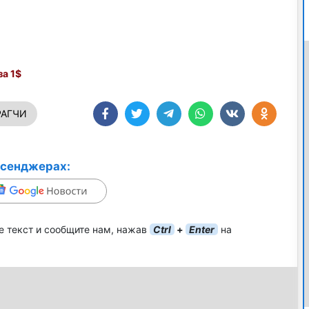
а 1$
РАГЧИ
ссенджерах:
е текст и сообщите нам, нажав
Ctrl
+
Enter
на