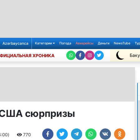
Azərbaycanca
Категории
Погода
Авиарейсы
Деньги
NewsTube
Ту
Баку
ФИЦИАЛЬНАЯ ХРОНИКА
+26℃
 США сюрпризы
4:00)
770