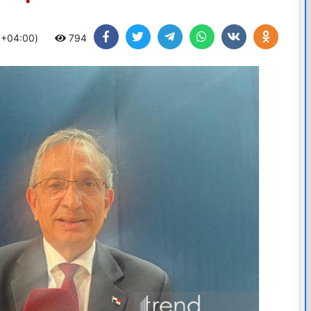
 +04:00)
794