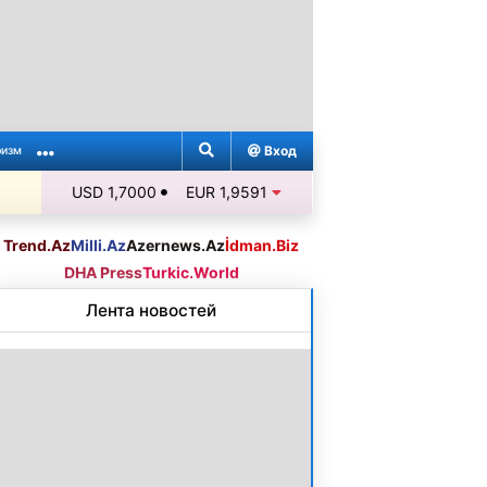
Вход
ризм
USD 1,7000
EUR 1,9591
Trend.Az
Milli.Az
Azernews.Az
İdman.Biz
DHA Press
Turkic.World
Лента новостей