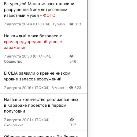
В турецкой Малатье восстановили
разрушенный землетрясением
известный музей
- ФОТО
7 августа 20:44 (UTC+04), Туризм
313
Не каждый пляж безопасен:
врач предупредил об угрозе
заражения
7 августа 20:30 (UTC+04),
Общество
546
В США заявили о крайне низком
уровне запасов вооружений
7 августа 20:16 (UTC+04), В мире
323
Названо количество реализованных
в Карабахе проектов в первом
полугодии
7 августа 20:01 (UTC+04),
Экономика
317
Оборонное соглашение с Эр-Риядом