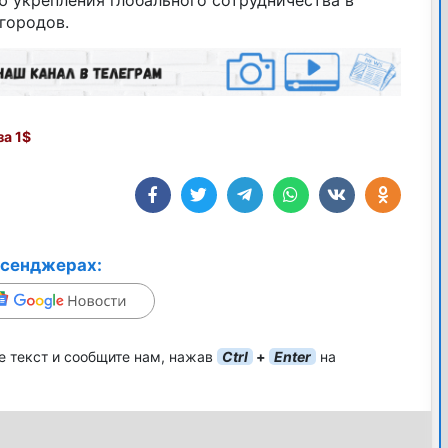
городов.
а 1$
ссенджерах:
е текст и сообщите нам, нажав
Ctrl
+
Enter
на