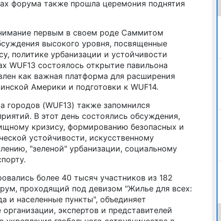
ках форума также прошла церемония поднятия
внимание первым в своем роде Саммитом
обсуждения высокого уровня, посвященные
у, политике урбанизации и устойчивости
ах WUF13 состоялось открытие павильона
влен как важная платформа для расширения
тинской Америки и подготовки к WUF14.
а городов (WUF13) также запомнился
иятий. В этот день состоялись обсуждения,
ищному кризису, формированию безопасных и
ческой устойчивости, искусственному
лению, "зеленой" урбанизации, социальному
порту.
овались более 40 тысяч участников из 182
орум, проходящий под девизом "Жилье для всех:
а и населенные пункты", объединяет
 организации, экспертов и представителей
 укрепления глобального сотрудничества в