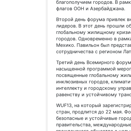
благополучием городов. В рам
флагов ООН и Азербайджана.
Второй день форума привлек 
лидеров. В этот день прошли 
глобальному жилищному кризис
городов. Одновременно в рамк
Мехико. Павильон был предста
сотрудничества с регионом Ла
Третий день Всемирного форум
насыщенной программой меропр
посвященные глобальному жил
инклюзивных городов, климати
интеллекту и городскому управ
равенству и устойчивому транс
WUF13, на который зарегистрир
стран, продлится до 22 мая. Ф
безопасные и устойчивые город
правительства, международные
гражданского общества с целью