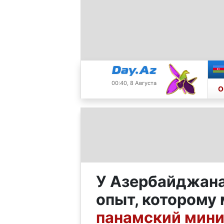
00:40, 8 Августа
О
У Азербайджана
опыт, которому
панамский мини