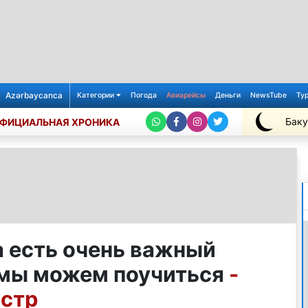
Azərbaycanca
Категории
Погода
Авиарейсы
Деньги
NewsTube
Ту
Баку
ФИЦИАЛЬНАЯ ХРОНИКА
+25℃
 есть очень важный
 мы можем поучиться
-
стр