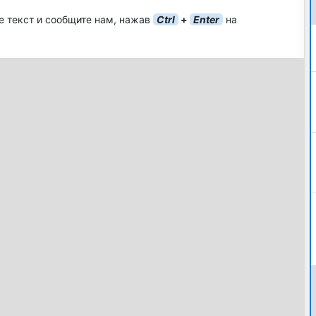
е текст и сообщите нам, нажав
Ctrl
+
Enter
на