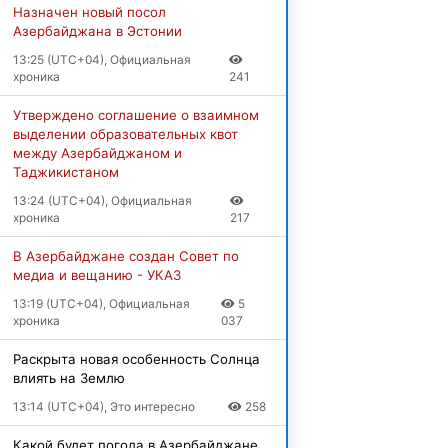
Назначен новый посол
Азербайджана в Эстонии
13:25 (UTC+04), Официальная
хроника
241
Утверждено соглашение о взаимном
выделении образовательных квот
между Азербайджаном и
Таджикистаном
13:24 (UTC+04), Официальная
хроника
217
В Азербайджане создан Совет по
медиа и вещанию
- УКАЗ
13:19 (UTC+04), Официальная
5
хроника
037
Раскрыта новая особенность Солнца
влиять на Землю
13:14 (UTC+04), Это интересно
258
Какой будет погода в Азербайджане