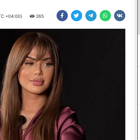
UTC +04:00)
265