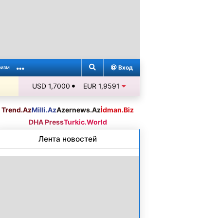
Вход
ризм
USD 1,7000
EUR 1,9591
Trend.Az
Milli.Az
Azernews.Az
İdman.Biz
DHA Press
Turkic.World
Лента новостей