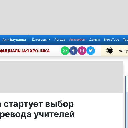
Azərbaycanca
Категории
Погода
Авиарейсы
Деньги
NewsTube
Ту
Баку
ФИЦИАЛЬНАЯ ХРОНИКА
+32℃
 стартует выбор
еревода учителей