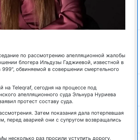
аседание по рассмотрению апелляционной жалобы
ошении блогера Ильдузы Гаджиевой, известной в
m 999", обвиняемой в совершении смертельного
 на Teleqraf, сегодня на процессе под
нского апелляционного суда Эльнура Нуриева
аявил протест составу суда.
ассмотрения. Затем показания дала потерпевшая
м, перед аварией они с супругом возвращались
Мы несколько раз просили уступить дорогу,