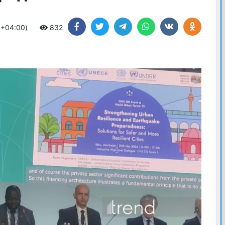
 +04:00)
832