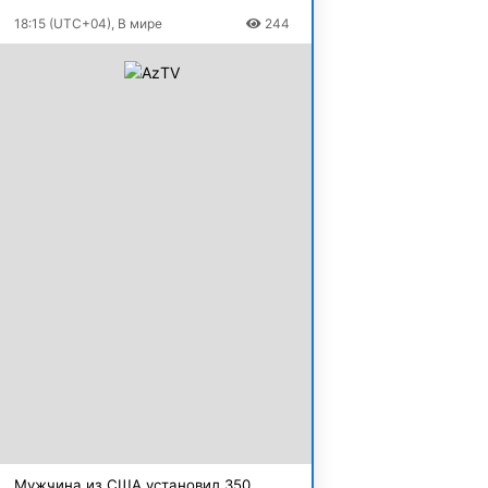
18:15 (UTC+04), В мире
244
Мужчина из США установил 350