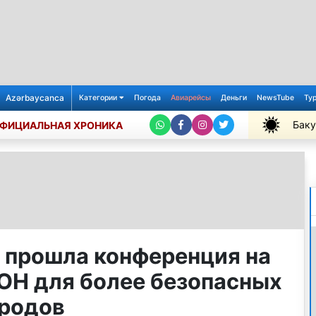
Azərbaycanca
Категории
Погода
Авиарейсы
Деньги
NewsTube
Ту
Баку
ФИЦИАЛЬНАЯ ХРОНИКА
+30℃
 прошла конференция на
ОН для более безопасных
ородов