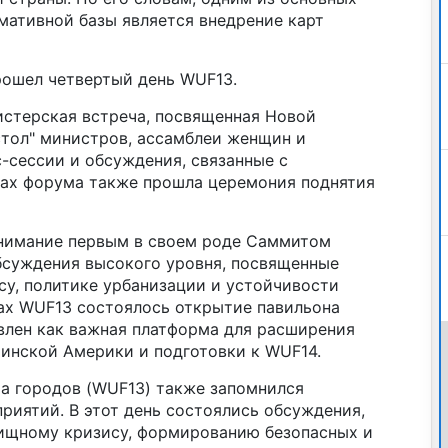
мативной базы является внедрение карт
рошел четвертый день WUF13.
истерская встреча, посвященная Новой
стол" министров, ассамблеи женщин и
-сессии и обсуждения, связанные с
ках форума также прошла церемония поднятия
внимание первым в своем роде Саммитом
обсуждения высокого уровня, посвященные
у, политике урбанизации и устойчивости
ах WUF13 состоялось открытие павильона
влен как важная платформа для расширения
тинской Америки и подготовки к WUF14.
а городов (WUF13) также запомнился
иятий. В этот день состоялись обсуждения,
ищному кризису, формированию безопасных и