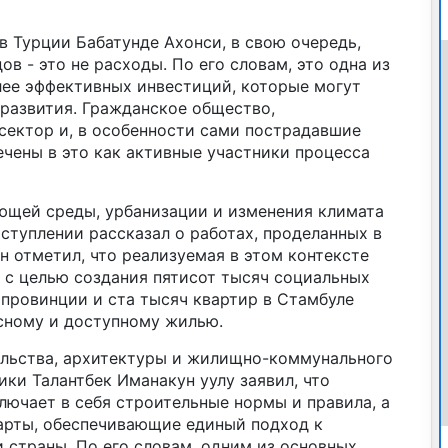
 Турции Бабатунде Ахонси, в свою очередь,
ов - это не расходы. По его словам, это одна из
лее эффективных инвестиций, которые могут
 развития. Гражданское общество,
сектор и, в особенности сами пострадавшие
чены в это как активные участники процесса
щей среды, урбанизации и изменения климата
ступлении рассказал о работах, проделанных в
н отметил, что реализуемая в этом контексте
 с целью создания пятисот тысяч социальных
провинции и ста тысяч квартир в Стамбуле
сному и доступному жилью.
льства, архитектуры и жилищно-коммунального
ки Талантбек Иманакун уулу заявил, что
лючает в себя строительные нормы и правила, а
арты, обеспечивающие единый подход к
 страны. По его словам, одним из основных