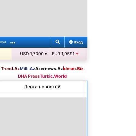
Вход
ризм
USD 1,7000
EUR 1,9591
Trend.Az
Milli.Az
Azernews.Az
İdman.Biz
DHA Press
Turkic.World
Лента новостей