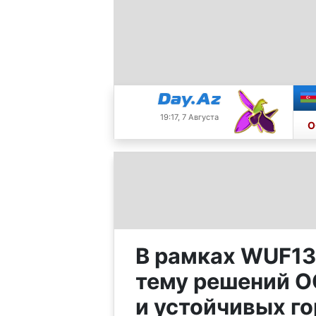
19:17, 7 Августа
О
В рамках WUF13
тему решений О
и устойчивых г